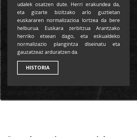
udalek osatzen dute. Herri erakundea da,
eta gizarte bizitzako arlo guztietan
euskararen normalizazioa lortzea da bere
helburua. Euskara zerbitzua Arantzako
herriko etxean dago, eta eskualdeko
normalizazio plangintza diseinatu eta
gauzatzeaz arduratzen da.
HISTORIA