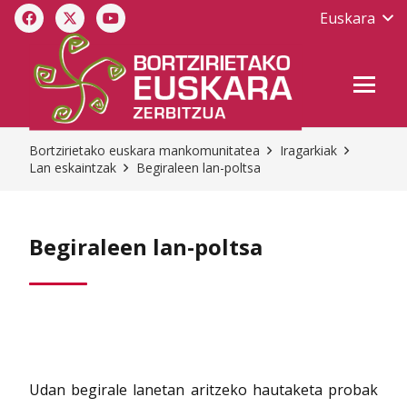
Euskara
Bortzirietako euskara mankomunitatea
Iragarkiak
Lan eskaintzak
Begiraleen lan-poltsa
Begiraleen lan-poltsa
Udan begirale lanetan aritzeko hautaketa probak