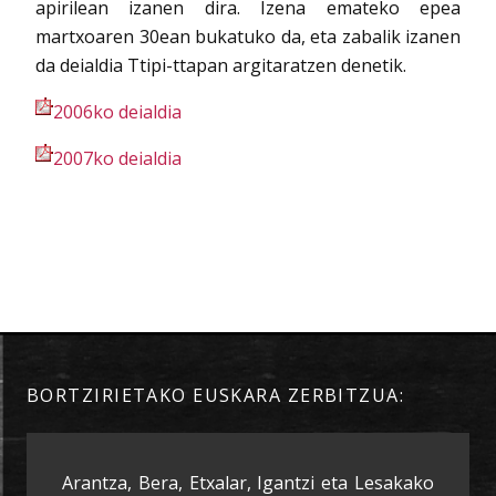
apirilean izanen dira. Izena emateko epea
martxoaren 30ean bukatuko da, eta zabalik izanen
da deialdia Ttipi-ttapan argitaratzen denetik.
2006ko deialdia
2007ko deialdia
BORTZIRIETAKO EUSKARA ZERBITZUA:
Arantza, Bera, Etxalar, Igantzi eta Lesakako