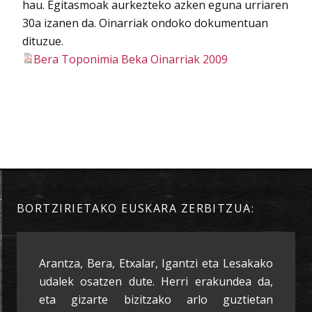
hau. Egitasmoak aurkezteko azken eguna urriaren
30a izanen da. Oinarriak ondoko dokumentuan
dituzue.
Bera Toponimia Beka Oinarriak 2009
BORTZIRIETAKO EUSKARA ZERBITZUA:
Arantza, Bera, Etxalar, Igantzi eta Lesakako
udalek osatzen dute. Herri erakundea da,
eta gizarte bizitzako arlo guztietan