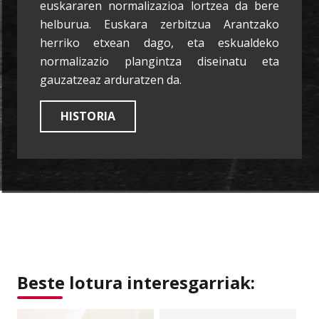
euskararen normalizazioa lortzea da bere
helburua. Euskara zerbitzua Arantzako
herriko etxean dago, eta eskualdeko
normalizazio plangintza diseinatu eta
gauzatzeaz arduratzen da.
HISTORIA
Beste lotura interesgarriak: