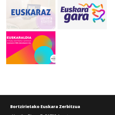
Bortzirietako Euskara Zerbitzua