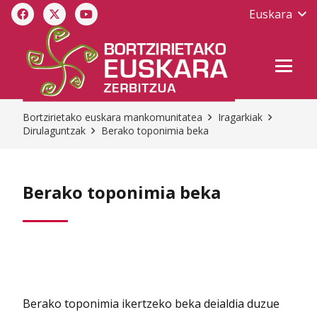
Euskara
Bortzirietako euskara mankomunitatea
Iragarkiak
Dirulaguntzak
Berako toponimia beka
Berako toponimia beka
Berako toponimia ikertzeko beka deialdia duzue