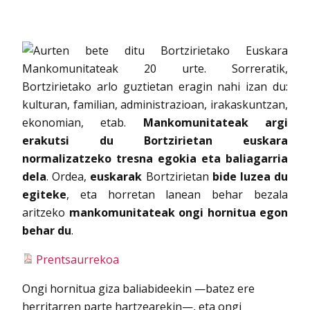
Aurten bete ditu Bortzirietako Euskara
Mankomunitateak 20 urte. Sorreratik,
Bortzirietako arlo guztietan eragin nahi izan du:
kulturan, familian, administrazioan, irakaskuntzan,
ekonomian, etab.
Mankomunitateak argi
erakutsi du Bortzirietan euskara
normalizatzeko tresna egokia eta baliagarria
dela
. Ordea,
euskarak
Bortzirietan
bide luzea du
egiteke
, eta horretan lanean behar bezala
aritzeko
mankomunitateak ongi hornitua egon
behar du
.
Prentsaurrekoa
Ongi hornitua giza baliabideekin —batez ere
herritarren parte hartzearekin—, eta ongi