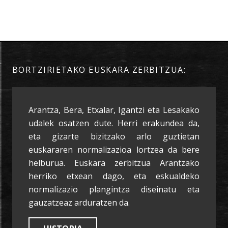
BORTZIRIETAKO EUSKARA ZERBITZUA:
Arantza, Bera, Etxalar, Igantzi eta Lesakako
udalek osatzen dute. Herri erakundea da,
eta gizarte bizitzako arlo guztietan
euskararen normalizazioa lortzea da bere
helburua. Euskara zerbitzua Arantzako
herriko etxean dago, eta eskualdeko
normalizazio plangintza diseinatu eta
gauzatzeaz arduratzen da.