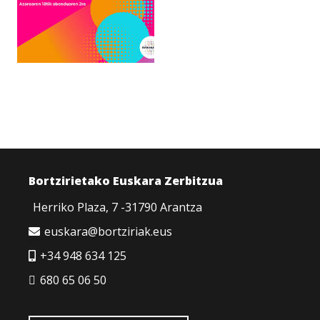
Bortzirietako Euskara Zerbitzua
Herriko Plaza, 7 -31790 Arantza
euskara@bortziriak.eus
+34 948 634 125
680 65 06 50