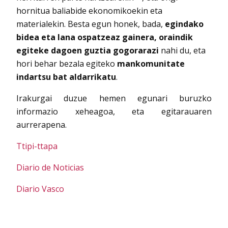
hornitua baliabide ekonomikoekin eta
materialekin. Besta egun honek, bada,
egindako
bidea eta lana ospatzeaz gainera, oraindik
egiteke dagoen guztia gogorarazi
nahi du, eta
hori behar bezala egiteko
mankomunitate
indartsu bat aldarrikatu
.
Irakurgai duzue hemen egunari buruzko
informazio xeheagoa, eta egitarauaren
aurrerapena.
Ttipi-ttapa
Diario de Noticias
Diario Vasco