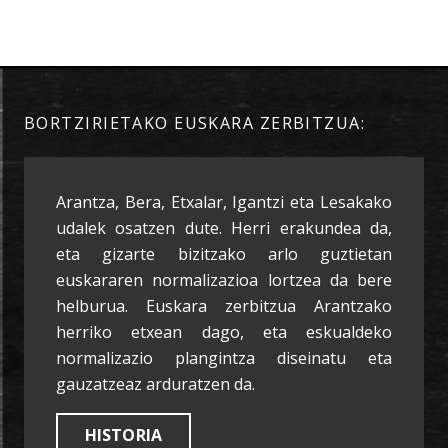
BORTZIRIETAKO EUSKARA ZERBITZUA:
Arantza, Bera, Etxalar, Igantzi eta Lesakako
udalek osatzen dute. Herri erakundea da,
eta gizarte bizitzako arlo guztietan
euskararen normalizazioa lortzea da bere
helburua. Euskara zerbitzua Arantzako
herriko etxean dago, eta eskualdeko
normalizazio plangintza diseinatu eta
gauzatzeaz arduratzen da.
HISTORIA