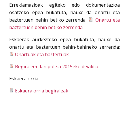
Erreklamazioak egiteko edo dokumentazioa
osatzeko epea bukatuta, hauxe da onartu eta
baztertuen behin betiko zerrenda:
Onartu eta
baztertuen behin betiko zerrenda
Eskaerak aurkezteko epea bukatuta, hauxe da
onartu eta baztertuen behin-behineko zerrenda:
Onartuak eta baztertuak
Begiraleen lan poltsa 2015eko deialdia
Eskaera orria:
Eskaera orria begiraleak