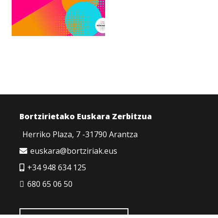
Bortzirietako Euskara Zerbitzua
Herriko Plaza, 7 -31790 Arantza
euskara@bortziriak.eus
+34 948 634 125
680 65 06 50