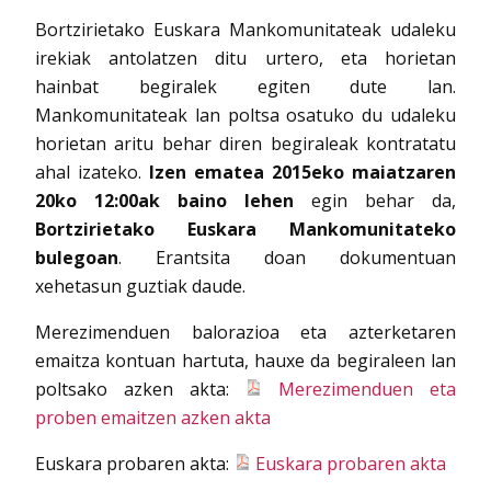
Bortzirietako Euskara Mankomunitateak udaleku
irekiak antolatzen ditu urtero, eta horietan
hainbat begiralek egiten dute lan.
Mankomunitateak lan poltsa osatuko du udaleku
horietan aritu behar diren begiraleak kontratatu
ahal izateko.
Izen ematea 2015eko maiatzaren
20ko 12:00ak baino lehen
egin behar da,
Bortzirietako Euskara Mankomunitateko
bulegoan
. Erantsita doan dokumentuan
xehetasun guztiak daude.
Merezimenduen balorazioa eta azterketaren
emaitza kontuan hartuta, hauxe da begiraleen lan
poltsako azken akta:
Merezimenduen eta
proben emaitzen azken akta
Euskara probaren akta:
Euskara probaren akta