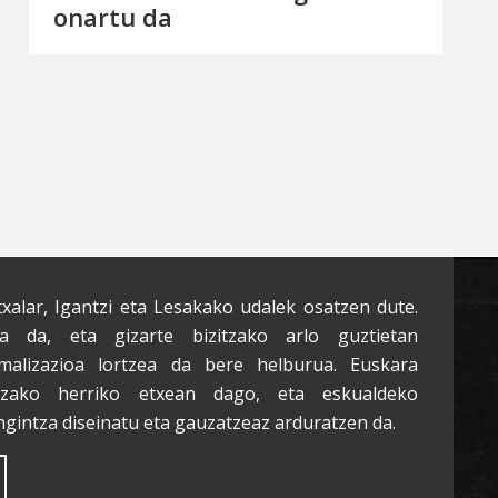
onartu da
txalar, Igantzi eta Lesakako udalek osatzen dute.
a da, eta gizarte bizitzako arlo guztietan
malizazioa lortzea da bere helburua. Euskara
tzako herriko etxean dago, eta eskualdeko
ngintza diseinatu eta gauzatzeaz arduratzen da.