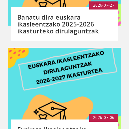
2026-07-27
Banatu dira euskara
ikasleentzako 2025-2026
ikasturteko dirulaguntzak
2026-07-06