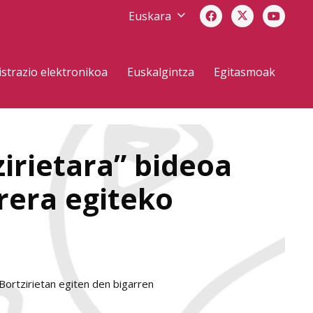
Euskara
strazio elektronikoa
Euskalgintza
Egitasmoak
zirietara” bideoa
rrera egiteko
Bortzirietan egiten den bigarren