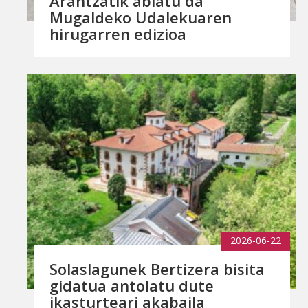
Arantzatik abiatu da
Mugaldeko Udalekuaren
hirugarren edizioa
2026-06-22
Solaslagunek Bertizera bisita
gidatua antolatu dute
ikasturteari akabaila