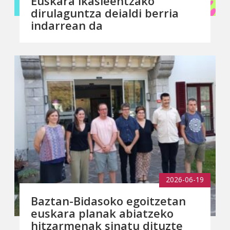
Euskara ikasleentzako
dirulaguntza deialdi berria
indarrean da
2026-06-19
Baztan-Bidasoko egoitzetan
euskara planak abiatzeko
hitzarmenak sinatu dituzte