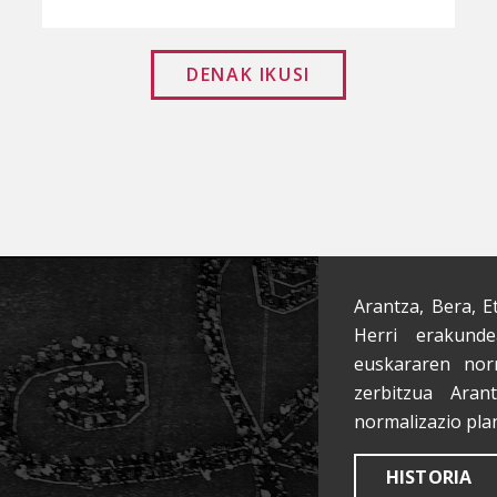
DENAK IKUSI
Arantza, Bera, E
Herri erakunde
euskararen nor
zerbitzua Aran
normalizazio pla
HISTORIA