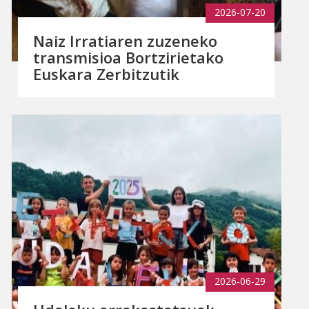
2026-07-20
Naiz Irratiaren zuzeneko
transmisioa Bortzirietako
Euskara Zerbitzutik
2026-06-29