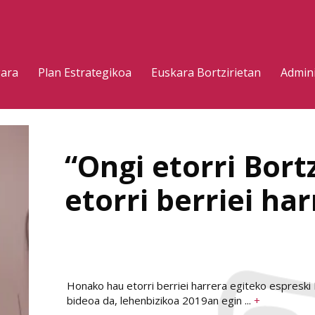
gara
Plan Estrategikoa
Euskara Bortzirietan
Admini
“Ongi etorri Bort
etorri berriei ha
Honako hau etorri berriei harrera egiteko espreski 
bideoa da, lehenbizikoa 2019an egin ...
+