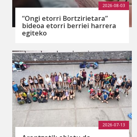
2026-08-03
“Ongi etorri Bortzirietara”
bideoa etorri berriei harrera
egiteko
2026-07-13