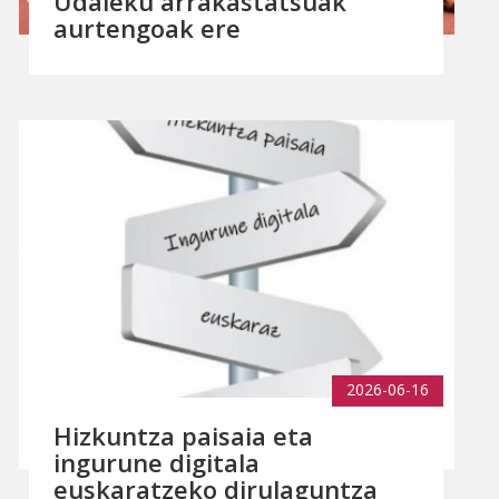
Udaleku arrakastatsuak
aurtengoak ere
2026-06-16
Hizkuntza paisaia eta
ingurune digitala
euskaratzeko dirulaguntza