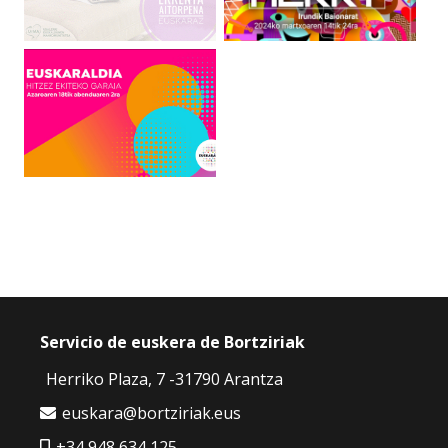
Servicio de euskera de Bortziriak
Herriko Plaza, 7 -31790 Arantza
euskara@bortziriak.eus
+34 948 634 125