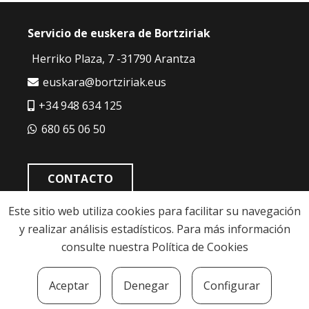
Servicio de euskera de Bortziriak
Herriko Plaza, 7 -31790 Arantza
euskara@bortziriak.eus
+34 948 634 125
680 65 06 50
CONTACTO
Este sitio web utiliza cookies para facilitar su navegación
y realizar análisis estadísticos. Para más información
consulte nuestra
Política de Cookies
Politíca de cookies
|
Política de privacidad
|
Aviso
Aceptar
Denegar
Configurar
legal