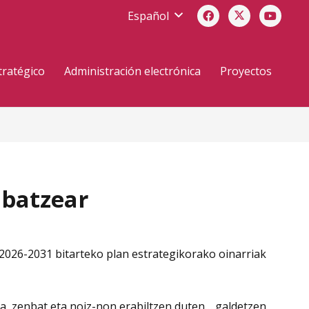
Español
tratégico
Administración electrónica
Proyectos
abatzear
2026-2031 bitarteko plan estrategikorako oinarriak
ra, zenbat eta noiz-non erabiltzen duten… galdetzen