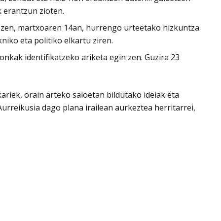
k erantzun zioten.
n zen, martxoaren 14an, hurrengo urteetako hizkuntza
iko eta politiko elkartu ziren.
ronkak identifikatzeko ariketa egin zen. Guzira 23
riek, orain arteko saioetan bildutako ideiak eta
rreikusia dago plana irailean aurkeztea herritarrei,