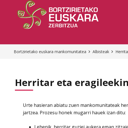
Bortzirietako euskara mankomunitatea
Albisteak
Herrit
Herritar eta eragileeki
Urte hasieran abiatu zuen mankomunitateak herri
jartzea. Prozesu honek mugarri hauek izan ditu:
Lehenik, herritar guziei aukera eman zitza