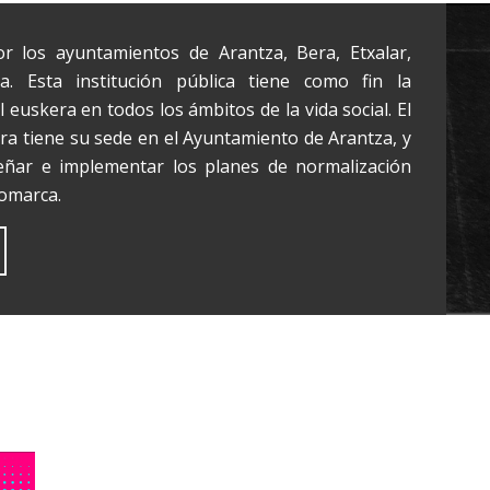
r los ayuntamientos de Arantza, Bera, Etxalar,
a. Esta institución pública tiene como fin la
 euskera en todos los ámbitos de la vida social. El
era tiene su sede en el Ayuntamiento de Arantza, y
eñar e implementar los planes de normalización
comarca.