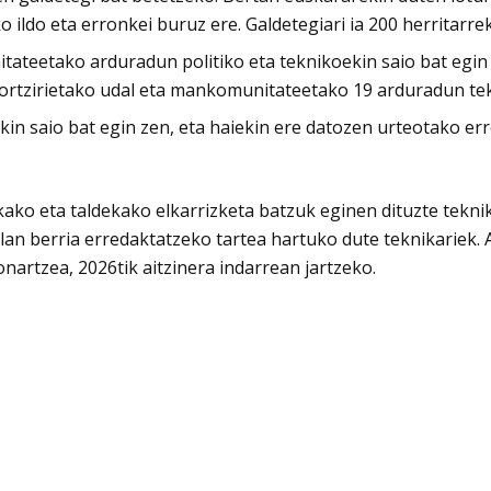
 ildo eta erronkei buruz ere. Galdetegiari ia 200 herritarre
tateetako arduradun politiko eta teknikoekin saio bat egi
Bortzirietako udal eta mankomunitateetako 19 arduradun tekn
eekin saio bat egin zen, eta haiekin ere datozen urteotako er
ko eta taldekako elkarrizketa batzuk eginen dituzte teknika
n berria erredaktatzeko tartea hartuko dute teknikariek. Au
artzea, 2026tik aitzinera indarrean jartzeko.