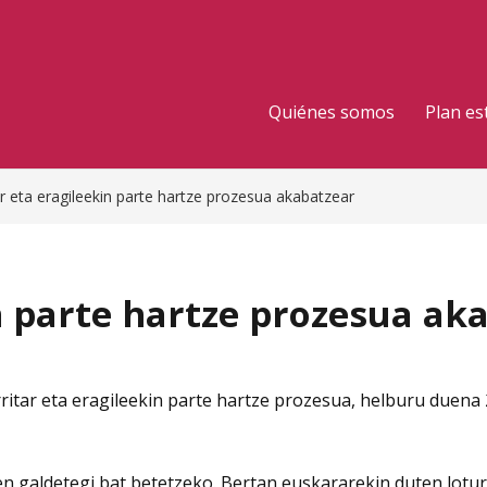
Quiénes somos
Plan es
ar eta eragileekin parte hartze prozesua akabatzear
n parte hartze prozesua ak
tar eta eragileekin parte hartze prozesua, helburu duena 
ien galdetegi bat betetzeko. Bertan euskararekin duten lotu