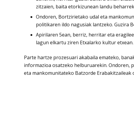
zitzaien, baita etorkizunean landu beharreko
Ondoren, Bortzirietako udal eta mankomuni
politikaren ildo nagusiak lantzeko. Guzira 
Apirilaren 5ean, berriz, herritar eta eragil
lagun elkartu ziren Etxalarko kultur etxean.
Parte hartze prozesuari akabaila emateko, banaka
informazioa osatzeko helburuarekin. Ondoren, pla
eta mankomunitateko Batzorde Erabakitzaileak on