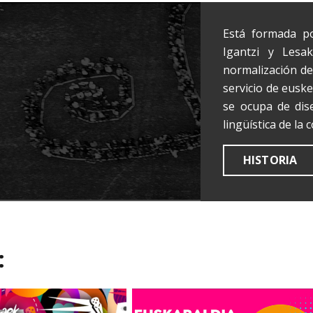
Está formada po
Igantzi y Lesak
normalización del
servicio de eusk
se ocupa de dis
lingüística de la 
HISTORIA
: