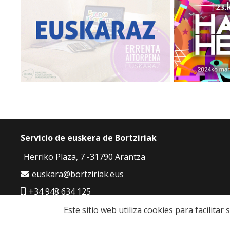
Servicio de euskera de Bortziriak
Herriko Plaza, 7 -31790 Arantza
euskara@bortziriak.eus
+34 948 634 125
680 65 06 50
Este sitio web utiliza cookies para facilita