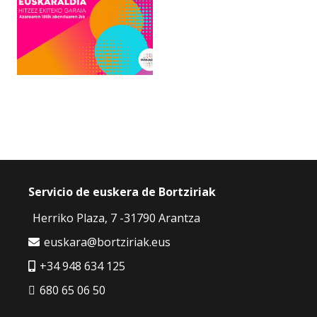
Servicio de euskera de Bortziriak
Herriko Plaza, 7 -31790 Arantza
euskara@bortziriak.eus
+34 948 634 125
680 65 06 50