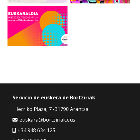
Servicio de euskera de Bortziriak
Herriko Plaza, 7 -31790 Arantza
euskara@bortziriak.eus
+34 948 634 125