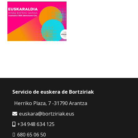
Servicio de euskera de Bortziriak
Herriko Plaza, 7 -31790 Arantza
euskara@bortziriak.eus
+34 948 634 125
680 65 06 50