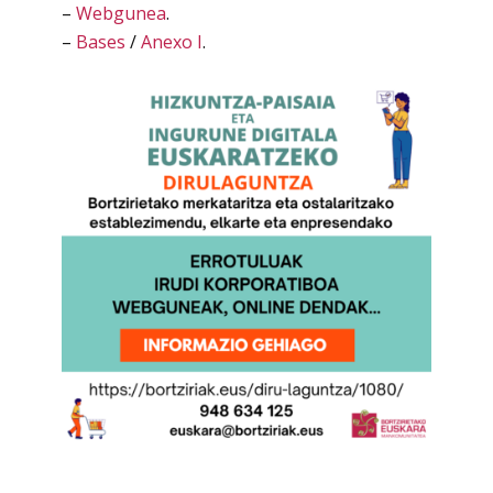
–
Webgunea
.
–
Bases
/
Anexo I
.