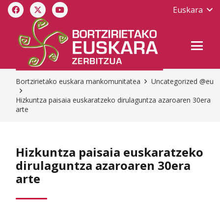
Euskara
Bortzirietako euskara mankomunitatea
Uncategorized @eu
Hizkuntza paisaia euskaratzeko dirulaguntza azaroaren 30era
arte
Hizkuntza paisaia euskaratzeko
dirulaguntza azaroaren 30era
arte