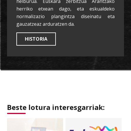
helburua. Euskara zerbitzua Arantzako
herriko etxean dago, eta eskualdeko
normalizazio plangintza diseinatu eta
gauzatzeaz arduratzen da.
HISTORIA
Beste lotura interesgarriak: