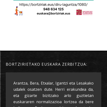
BORTZIRIETAKO EUSKARA ZERBITZUA:
Arantza, Bera, Etxalar, Igantzi eta Lesakako
udalek osatzen dute. Herri erakundea da,
eta gizarte bizitzako arlo guztietan
euskararen normalizazioa lortzea da bere