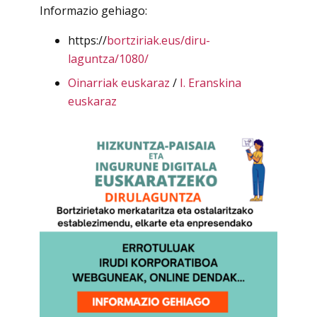
Informazio gehiago:
https://
bortziriak.eus/diru-
laguntza/1080/
Oinarriak euskaraz
/
I. Eranskina
euskaraz