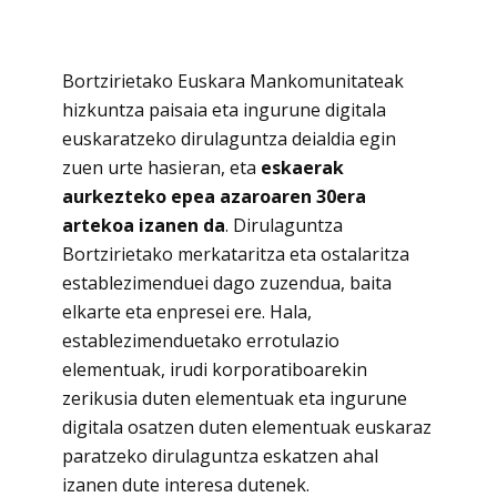
Bortzirietako Euskara Mankomunitateak
hizkuntza paisaia eta ingurune digitala
euskaratzeko dirulaguntza deialdia egin
zuen urte hasieran, eta
eskaerak
aurkezteko epea azaroaren 30era
artekoa izanen da
. Dirulaguntza
Bortzirietako merkataritza eta ostalaritza
establezimenduei dago zuzendua, baita
elkarte eta enpresei ere. Hala,
establezimenduetako errotulazio
elementuak, irudi korporatiboarekin
zerikusia duten elementuak eta ingurune
digitala osatzen duten elementuak euskaraz
paratzeko dirulaguntza eskatzen ahal
izanen dute interesa dutenek.