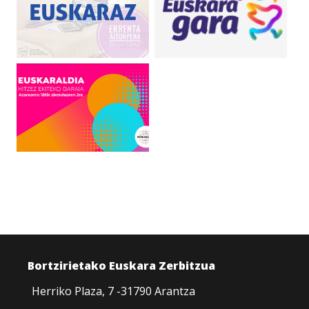
Bortzirietako Euskara Zerbitzua
Herriko Plaza, 7 -31790 Arantza