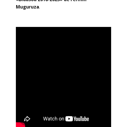
Muguruza
.