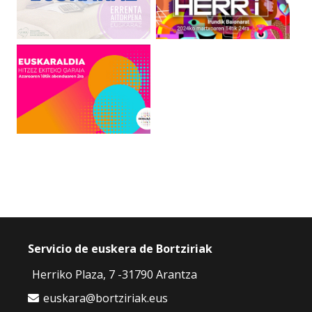
Servicio de euskera de Bortziriak
Herriko Plaza, 7 -31790 Arantza
euskara@bortziriak.eus