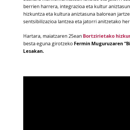
berrien harrera, integrazioa eta kultur aniztas
hizkuntza eta kultura aniztasuna balorean jartze
sentsibilizazioa lantzea eta jatorri anitzetako her
Hartara, maiatzaren 25ean
Bortzirietako hizku
besta eguna girotzeko
Fermin Muguruzaren “B
Lesakan.