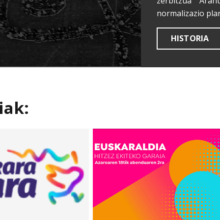
zerbitzua Aran
normalizazio pla
HISTORIA
iak: