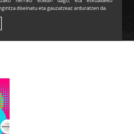
tzako herriko etxean dago, eta eskualdeko
ngintza diseinatu eta gauzatzeaz arduratzen da.