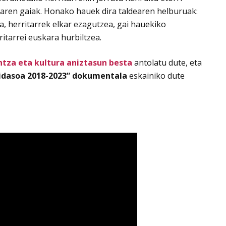
unaren gaiak. Honako hauek dira taldearen helburuak:
a, herritarrek elkar ezagutzea, gai hauekiko
ritarrei euskara hurbiltzea.
ntza eta kultura aniztasun besta
antolatu dute, eta
idasoa 2018-2023” dokumentala
eskainiko dute