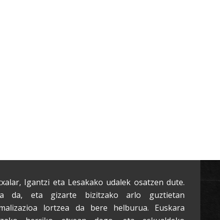
txalar, Igantzi eta Lesakako udalek osatzen dute.
a da, eta gizarte bizitzako arlo guztietan
malizazioa lortzea da bere helburua. Euskara