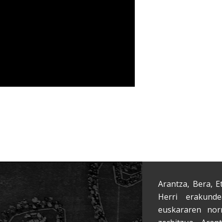
Arantza, Bera, E
Herri erakunde
euskararen nor