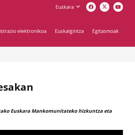
Euskara
strazio elektronikoa
Euskalgintza
Egitasmoak
esakan
ietako Euskara Mankomunitateko hizkuntza eta