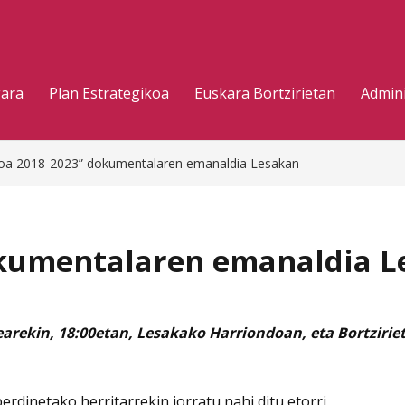
gara
Plan Estrategikoa
Euskara Bortzirietan
Admini
oa 2018-2023” dokumentalaren emanaldia Lesakan
okumentalaren emanaldia L
arekin, 18:00etan, Lesakako Harriondoan, eta Bortzir
erdinetako herritarrekin jorratu nahi ditu etorri