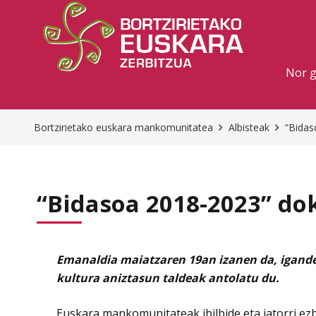
Nor 
Bortzirietako euskara mankomunitatea
Albisteak
“Bidas
“Bidasoa 2018-2023” d
Emanaldia maiatzaren 19an izanen da, igande
kultura aniztasun taldeak antolatu du.
Euskara mankomunitateak ibilbide eta jatorri ezb