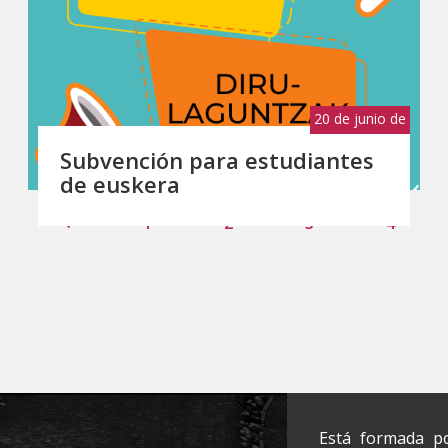
20 de junio de
2023
Subvención para estudiantes
de euskera
1
2
3
4
Está formada po