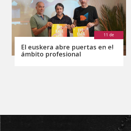
11 de
septiembre de
El euskera abre puertas en el
2023
ámbito profesional