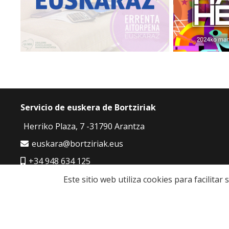
Servicio de euskera de Bortziriak
Herriko Plaza, 7 -31790 Arantza
euskara@bortziriak.eus
+34 948 634 125
680 65 06 50
Este sitio web utiliza cookies para facilita
Politíca de cookies
|
Política de privacidad
|
Aviso 