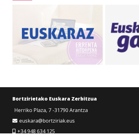
Bortzirietako Euskara Zerbitzua
Herriko Plaza, 7 -31790 Arantza
euskara@bortziriak.eus
+34 948 634 125