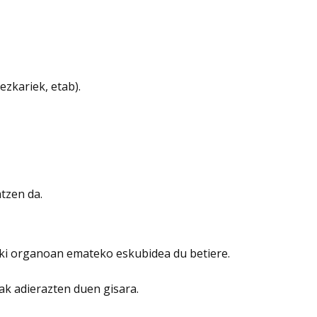
ezkariek, etab).
atzen da.
baki organoan emateko eskubidea du betiere.
ak adierazten duen gisara.