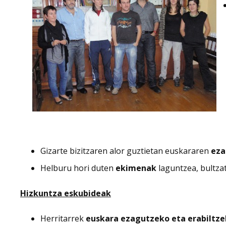
Gizarte bizitzaren alor guztietan euskararen
eza
Helburu hori duten
ekimenak
laguntzea, bultzat
Hizkuntza eskubideak
Herritarrek
euskara ezagutzeko eta erabiltz