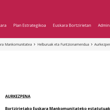
gara
Plan Estrategikoa
Euskara Bortzirietan
Admini
kara Mankomunitatea
Helburuak eta Funtzionamendua
Aurkezpe
AURKEZPENA
Bortzirietako Euskara Mankomunitateko estatutuak