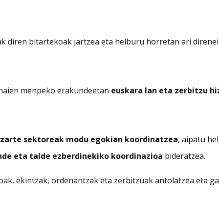
 diren bitartekoak jartzea eta helburu horretan ari direne
a haien menpeko erakundeetan
euskara lan eta zerbitzu h
izarte sektoreak modu egokian koordinatzea
, aipatu he
de eta talde ezberdinekiko koordinazioa
bideratzea.
ak, ekintzak, ordenantzak eta zerbitzuak antolatzea eta ga