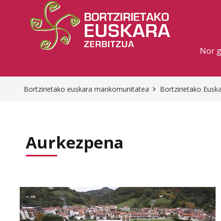
Nor 
Bortzirietako euskara mankomunitatea
Bortzirietako Eus
Aurkezpena