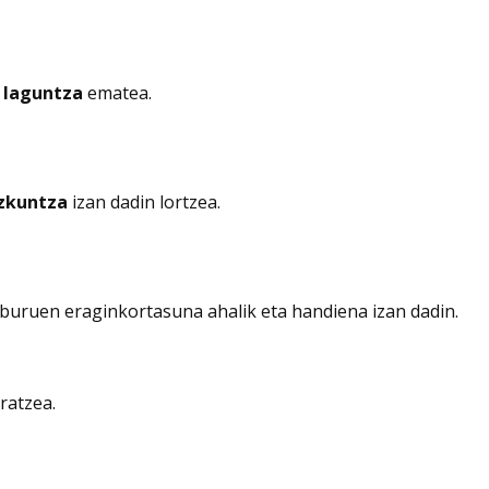
i
laguntza
ematea.
izkuntza
izan dadin lortzea.
lburuen eraginkortasuna ahalik eta handiena izan dadin.
ratzea.