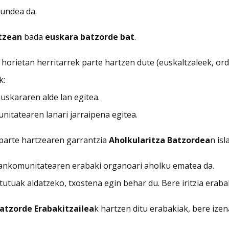
undea da.
itzean
bada
euskara batzorde bat
.
horietan herritarrek parte hartzen dute (euskaltzaleek, ord
k:
uskararen alde lan egitea.
itatearen lanari jarraipena egitea.
 parte hartzearen garrantzia
Aholkularitza Batzordea
n isl
mankomunitatearen erabaki organoari aholku ematea da.
tutuak aldatzeko, txostena egin behar du. Bere iritzia era
atzorde Erabakitzailea
k hartzen ditu erabakiak, bere izen