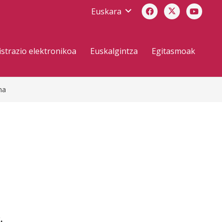
Euskara
strazio elektronikoa
Euskalgintza
Egitasmoak
na
.