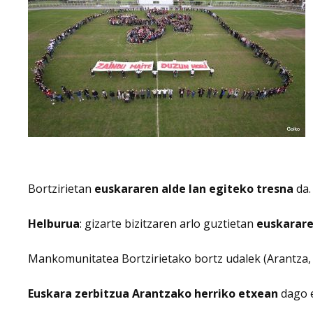
Bortzirietan
euskararen alde lan egiteko tresna
da.
Helburua
: gizarte bizitzaren arlo guztietan
euskarare
Mankomunitatea Bortzirietako bortz udalek (Arantza, B
Euskara zerbitzua Arantzako herriko etxean
dago e