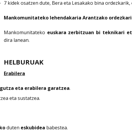
7 kidek osatzen dute, Bera eta Lesakako bina ordezkarik, 
Mankomunitateko lehendakaria Arantzako ordezkari
Mankomunitateko
euskara zerbitzuan bi teknikari et
dira lanean.
HELBURUAK
Erabilera
gutza eta erabilera garatzea
.
zea eta sustatzea.
eko
duten
eskubidea
babestea.