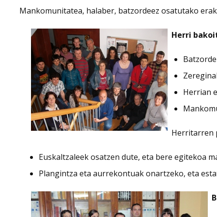
Mankomunitatea, halaber, batzordeez osatutako erak
Herri bako
Batzorde 
Zeregina
Herrian e
Mankomun
Herritarren
Euskaltzaleek osatzen dute, eta bere egitekoa 
Plangintza eta aurrekontuak onartzeko, eta esta
B