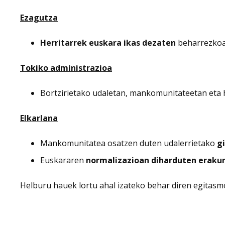
Ezagutza
Herritarrek euskara ikas dezaten
beharrezkoak
Tokiko administrazioa
Bortzirietako udaletan, mankomunitateetan et
Elkarlana
Mankomunitatea osatzen duten udalerrietako
g
Euskararen
normalizazioan diharduten erakun
Helburu hauek lortu ahal izateko behar diren egitasmo