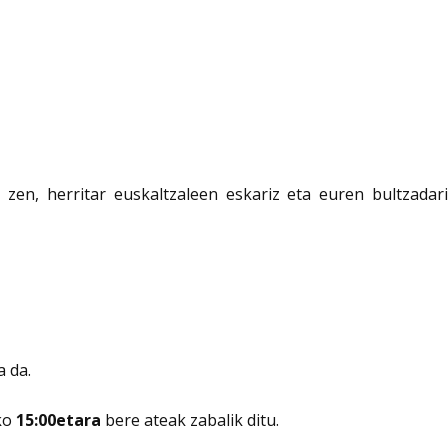
en, herritar euskaltzaleen eskariz eta euren bultzadari
a da.
ko
15:00etara
bere ateak zabalik ditu.