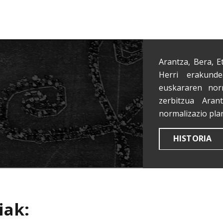
Arantza, Bera, E
Herri erakunde
euskararen nor
zerbitzua Aran
normalizazio pla
HISTORIA
iak: