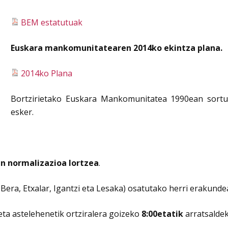
BEM estatutuak
Euskara mankomunitatearen 2014ko ekintza plana.
2014ko Plana
Bortzirietako Euskara Mankomunitatea 1990ean sortu z
esker.
n normalizazioa lortzea
.
era, Etxalar, Igantzi eta Lesaka) osatutako herri erakunde
ta astelehenetik ortziralera goizeko
8:00etatik
arratsalde