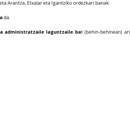
eta Arantza, Etxalar eta Igantziko ordezkari banak.
a
da.
a administratzaile laguntzaile ba
t (behin-behinean) ar