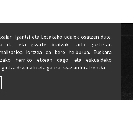
txalar, Igantzi eta Lesakako udalek osatzen dute.
a da, eta gizarte bizitzako arlo guztietan
malizazioa lortzea da bere helburua. Euskara
tzako herriko etxean dago, eta eskualdeko
ngintza diseinatu eta gauzatzeaz arduratzen da.