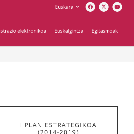
Euskara
strazio elektronikoa
Euskalgintza
Egitasmoak
I PLAN ESTRATEGIKOA
(2014-2019)