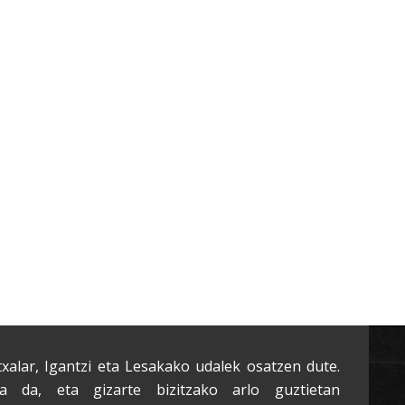
txalar, Igantzi eta Lesakako udalek osatzen dute.
a da, eta gizarte bizitzako arlo guztietan