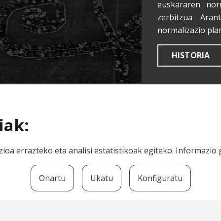
euskararen nor
zerbitzua Aran
normalizazio pla
HISTORIA
iak:
ioa errazteko eta analisi estatistikoak egiteko. Informazi
Onartu
Ukatu
Konfiguratu