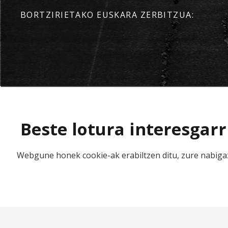
BORTZIRIETAKO EUSKARA ZERBITZUA:
Beste lotura interesgarr
Webgune honek cookie-ak erabiltzen ditu, zure nabigaz