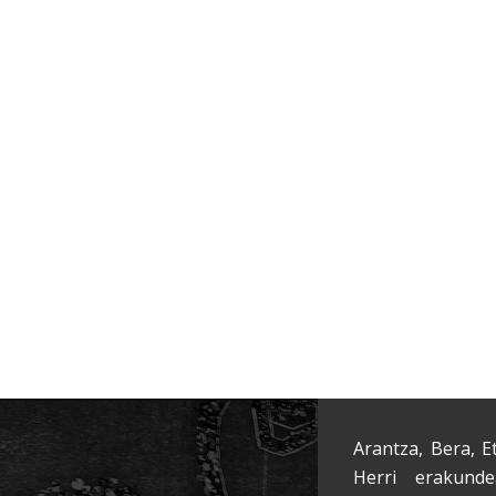
Arantza, Bera, E
Herri erakunde