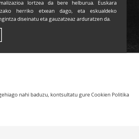
malizazioa lortzea da bere helburua. Euskara
tzako herriko etxean dago, eta eskualdeko
ngintza diseinatu eta gauzatzeaz arduratzen da.
o gehiago nahi baduzu, kontsultatu gure
Cookien Politika