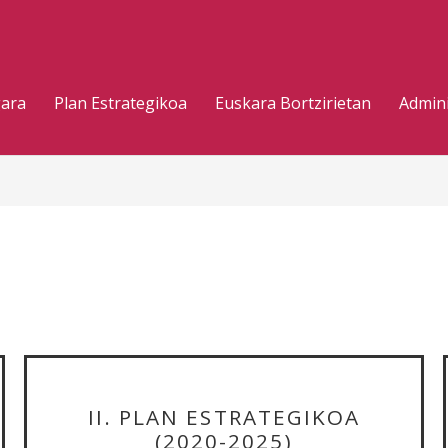
gara
Plan Estrategikoa
Euskara Bortzirietan
Admini
II. PLAN ESTRATEGIKOA
(2020-2025)