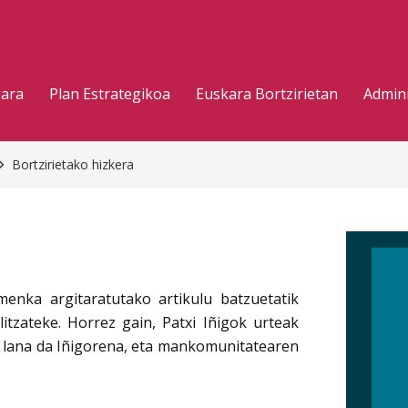
gara
Plan Estrategikoa
Euskara Bortzirietan
Admini
Bortzirietako hizkera
menka argitaratutako artikulu batzuetatik
itzateke. Horrez gain, Patxi Iñigok urteak
o lana da Iñigorena, eta mankomunitatearen