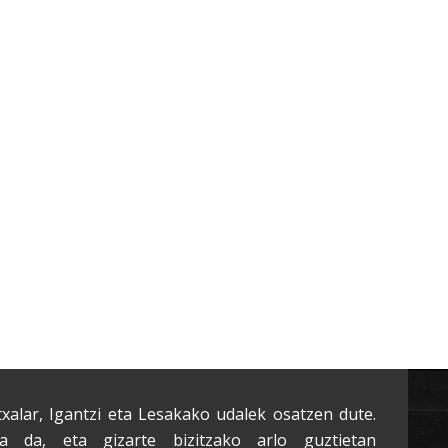
txalar, Igantzi eta Lesakako udalek osatzen dute.
a da, eta gizarte bizitzako arlo guztietan