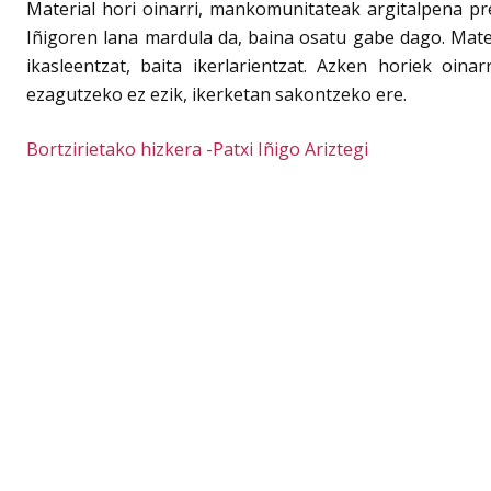
Material hori oinarri, mankomunitateak argitalpena pr
Iñigoren lana mardula da, baina osatu gabe dago. Materi
ikasleentzat, baita ikerlarientzat. Azken horiek oin
ezagutzeko ez ezik, ikerketan sakontzeko ere.
Bortzirietako hizkera -Patxi Iñigo Ariztegi