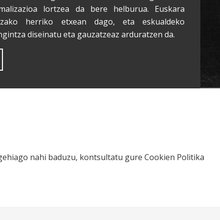
malizazioa lortzea da bere helburua. Euskara
tzako herriko etxean dago, eta eskualdeko
ngintza diseinatu eta gauzatzeaz arduratzen da.
o gehiago nahi baduzu, kontsultatu gure
Cookien Politika