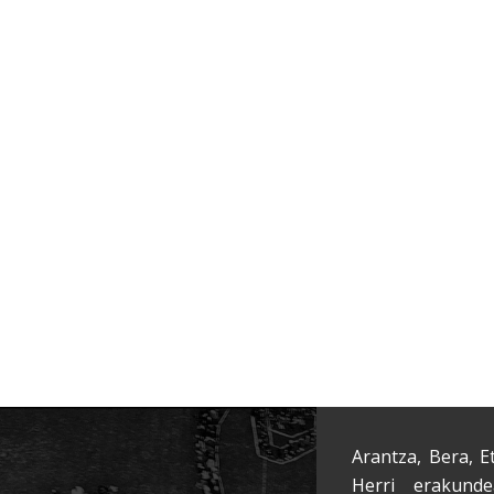
Arantza, Bera, E
Herri erakunde