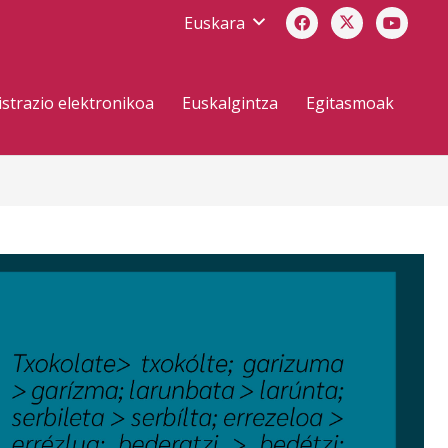
Euskara
strazio elektronikoa
Euskalgintza
Egitasmoak