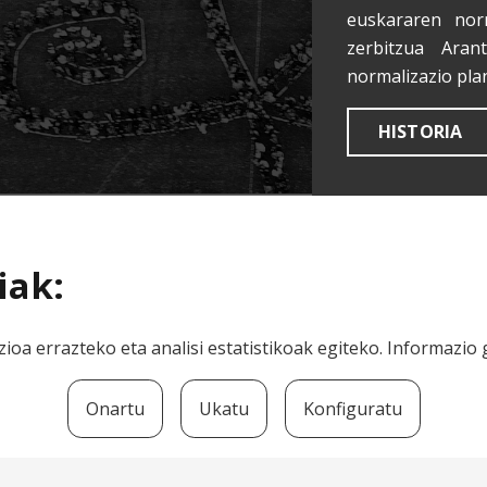
euskararen nor
zerbitzua Aran
normalizazio pla
HISTORIA
iak:
ioa errazteko eta analisi estatistikoak egiteko. Informazi
Onartu
Ukatu
Konfiguratu