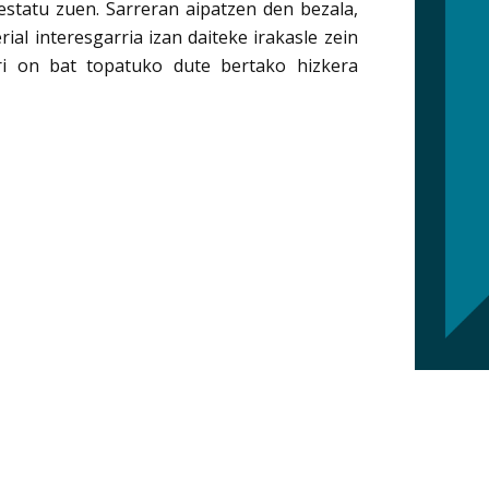
estatu zuen. Sarreran aipatzen den bezala,
al interesgarria izan daiteke irakasle zein
arri on bat topatuko dute bertako hizkera