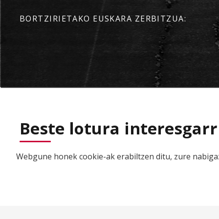
BORTZIRIETAKO EUSKARA ZERBITZUA:
Beste lotura interesgarr
Webgune honek cookie-ak erabiltzen ditu, zure nabigaz