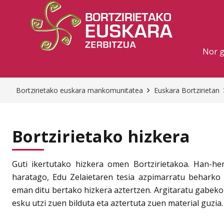
Nor 
Bortzirietako euskara mankomunitatea
Euskara Bortzirietan
Bortzirietako hizkera
Guti ikertutako hizkera omen Bortzirietakoa. Han-he
haratago, Edu Zelaietaren tesia azpimarratu beharko l
eman ditu bertako hizkera aztertzen. Argitaratu gabek
esku utzi zuen bilduta eta aztertuta zuen material guzia.