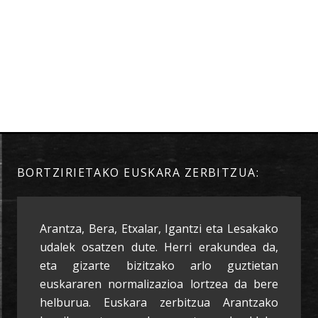
BORTZIRIETAKO EUSKARA ZERBITZUA:
Arantza, Bera, Etxalar, Igantzi eta Lesakako
udalek osatzen dute. Herri erakundea da,
eta gizarte bizitzako arlo guztietan
euskararen normalizazioa lortzea da bere
helburua. Euskara zerbitzua Arantzako