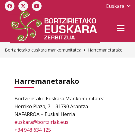
Euskara
Bortzirietako euskara mankomunitatea
Harremanetarako
Harremanetarako
Bortzirietako Euskara Mankomunitatea
Herriko Plaza, 7 – 31790 Arantza
NAFARROA – Euskal Herria
euskara@bortziriak.eus
+34 948 634 125