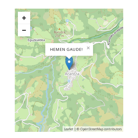
+
−
×
HEMEN GAUDE!
Leaflet
| ©
OpenStreetMap
contributors