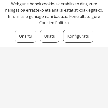
Webgune honek cookie-ak erabiltzen ditu, zure
nabigazioa errazteko eta analisi estatistikoak egiteko.
Informazio gehiago nahi baduzu, kontsultatu gure
Cookien Politika
Onartu
Ukatu
Konfiguratu
Bortzirietako Euskara Zerbitzua
Herriko Plaza, 7 -31790 Arantza
euskara@bortziriak.eus