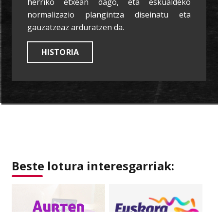
herriko etxean dago, eta eskualdeko
normalizazio plangintza diseinatu eta
gauzatzeaz arduratzen da.
HISTORIA
Beste lotura interesgarriak: