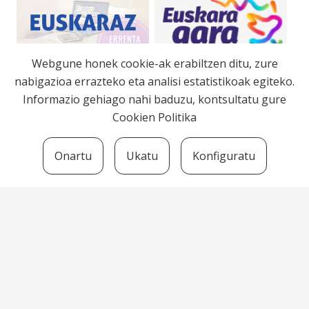
Webgune honek cookie-ak erabiltzen ditu, zure
nabigazioa errazteko eta analisi estatistikoak egiteko.
Informazio gehiago nahi baduzu, kontsultatu gure
Cookien Politika
Onartu
Ukatu
Konfiguratu
Bortzirietako Euskara Zerbitzua
Herriko Plaza, 7 -31790 Arantza