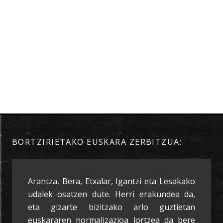
BORTZIRIETAKO EUSKARA ZERBITZUA:
Arantza, Bera, Etxalar, Igantzi eta Lesakako
udalek osatzen dute. Herri erakundea da,
eta gizarte bizitzako arlo guztietan
euskararen normalizazioa lortzea da bere