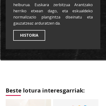
helburua. Euskara zerbitzua Arantzako
herriko etxean dago, eta eskualdeko
normalizazio plangintza diseinatu eta
gauzatzeaz arduratzen da.
HISTORIA
Beste lotura interesgarriak: