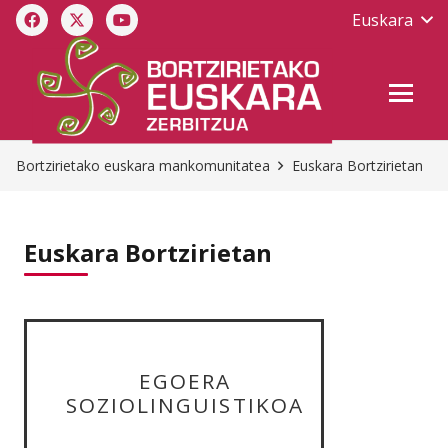
Euskara
Bortzirietako euskara mankomunitatea
Euskara Bortzirietan
Euskara Bortzirietan
EGOERA
SOZIOLINGUISTIKOA