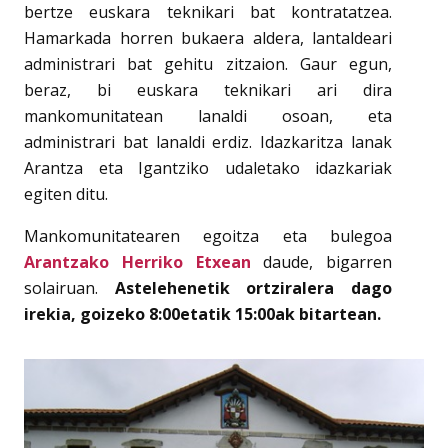
bertze euskara teknikari bat kontratatzea.
Hamarkada horren bukaera aldera, lantaldeari
administrari bat gehitu zitzaion. Gaur egun,
beraz, bi euskara teknikari ari dira
mankomunitatean lanaldi osoan, eta
administrari bat lanaldi erdiz. Idazkaritza lanak
Arantza eta Igantziko udaletako idazkariak
egiten ditu.
Mankomunitatearen egoitza eta bulegoa
Arantzako Herriko Etxean
daude, bigarren
solairuan.
Astelehenetik ortziralera dago
irekia, goizeko 8:00etatik 15:00ak bitartean.