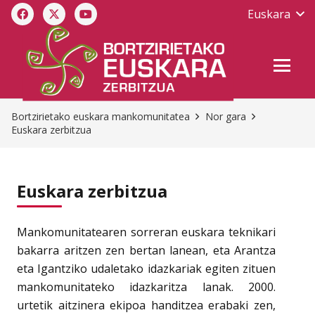
Euskara
Bortzirietako euskara mankomunitatea
Nor gara
Euskara zerbitzua
Euskara zerbitzua
Mankomunitatearen sorreran euskara teknikari
bakarra aritzen zen bertan lanean, eta Arantza
eta Igantziko udaletako idazkariak egiten zituen
mankomunitateko idazkaritza lanak. 2000.
urtetik aitzinera ekipoa handitzea erabaki zen,