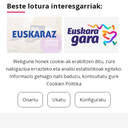
Beste lotura interesgarriak:
Webgune honek cookie-ak erabiltzen ditu, zure
nabigazioa errazteko eta analisi estatistikoak egiteko.
Informazio gehiago nahi baduzu, kontsultatu gure
Cookien Politika
Onartu
Ukatu
Konfiguratu