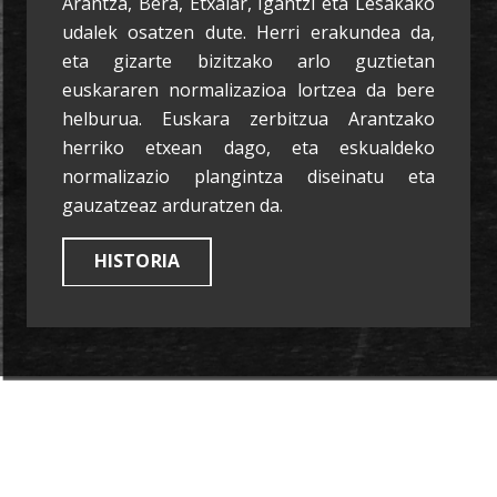
Arantza, Bera, Etxalar, Igantzi eta Lesakako
udalek osatzen dute. Herri erakundea da,
eta gizarte bizitzako arlo guztietan
euskararen normalizazioa lortzea da bere
helburua. Euskara zerbitzua Arantzako
herriko etxean dago, eta eskualdeko
normalizazio plangintza diseinatu eta
gauzatzeaz arduratzen da.
HISTORIA