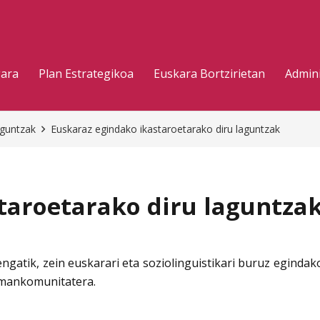
gara
Plan Estrategikoa
Euskara Bortzirietan
Admini
aguntzak
Euskaraz egindako ikastaroetarako diru laguntzak
taroetarako diru laguntza
ngatik, zein euskarari eta soziolinguistikari buruz egindak
a mankomunitatera.