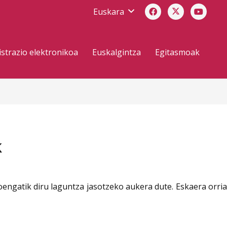
Euskara
strazio elektronikoa
Euskalgintza
Egitasmoak
k
oengatik diru laguntza jasotzeko aukera dute. Eskaera orria