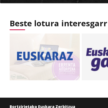
Beste lotura interesgarr
Bortzirietako Euskara Zerbitzua