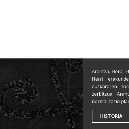
Arantza, Bera, E
Herri erakunde
euskararen nor
zerbitzua Aran
normalizazio pla
HISTORIA