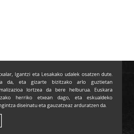
txalar, Igantzi eta Lesakako udalek osatzen dute.
a da, eta gizarte bizitzako arlo guztietan
malizazioa lortzea da bere helburua. Euskara
tzako herriko etxean dago, eta eskualdeko
ngintza diseinatu eta gauzatzeaz arduratzen da.