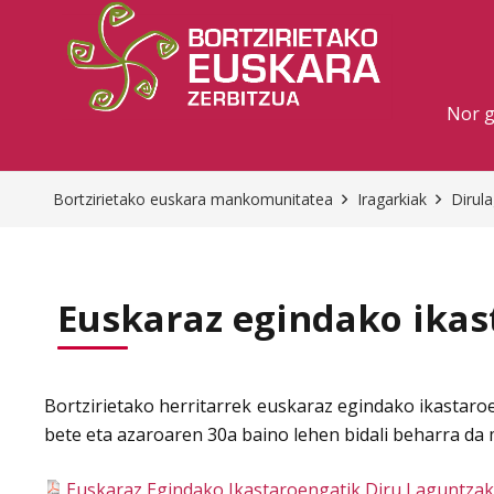
Nor 
Bortzirietako euskara mankomunitatea
Iragarkiak
Dirul
Euskaraz egindako ikas
Bortzirietako herritarrek euskaraz egindako ikastaroe
bete eta azaroaren 30a baino lehen bidali beharra d
Euskaraz Egindako Ikastaroengatik Diru Laguntzak