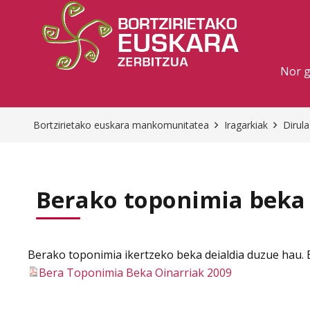
Nor 
Bortzirietako euskara mankomunitatea
Iragarkiak
Dirul
Berako toponimia beka
Berako toponimia ikertzeko beka deialdia duzue hau.
Bera Toponimia Beka Oinarriak 2009