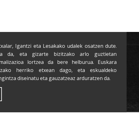
txalar, Igantzi eta Lesakako udalek osatzen dute.
a da, eta gizarte bizitzako arlo guztietan
malizazioa lortzea da bere helburua. Euskara
tzako herriko etxean dago, eta eskualdeko
ngintza diseinatu eta gauzatzeaz arduratzen da.