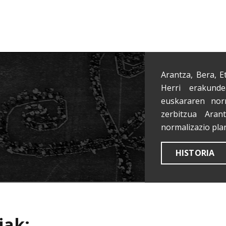
Arantza, Bera, E
Herri erakunde
euskararen nor
zerbitzua Aran
normalizazio pla
HISTORIA
iak: