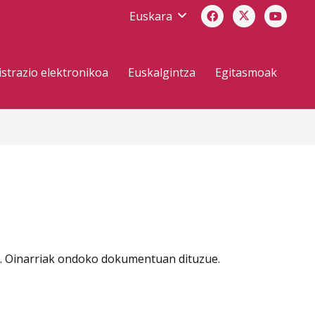
Euskara
strazio elektronikoa
Euskalgintza
Egitasmoak
a. Oinarriak ondoko dokumentuan dituzue.