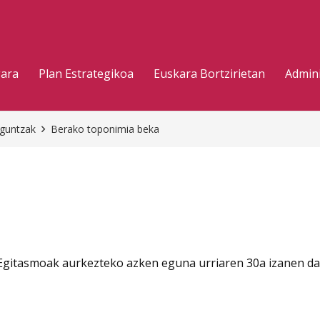
gara
Plan Estrategikoa
Euskara Bortzirietan
Admini
aguntzak
Berako toponimia beka
 Egitasmoak aurkezteko azken eguna urriaren 30a izanen d