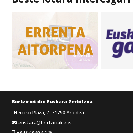
Bortzirietako Euskara Zerbitzua
Herriko Plaza, 7 -31790 Arantza
euskara@bortziriak.eus
+34 948 634 125