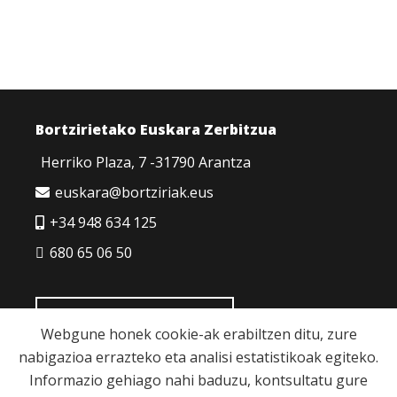
Bortzirietako Euskara Zerbitzua
Herriko Plaza, 7 -31790 Arantza
euskara@bortziriak.eus
+34 948 634 125
680 65 06 50
HARREMANETARAKO
Webgune honek cookie-ak erabiltzen ditu, zure
nabigazioa errazteko eta analisi estatistikoak egiteko.
Informazio gehiago nahi baduzu, kontsultatu gure