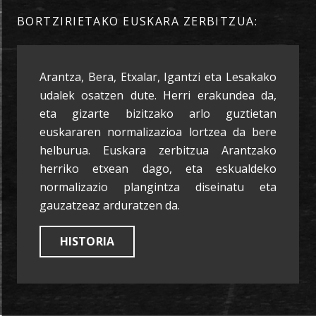
BORTZIRIETAKO EUSKARA ZERBITZUA:
Arantza, Bera, Etxalar, Igantzi eta Lesakako
udalek osatzen dute. Herri erakundea da,
eta gizarte bizitzako arlo guztietan
euskararen normalizazioa lortzea da bere
helburua. Euskara zerbitzua Arantzako
herriko etxean dago, eta eskualdeko
normalizazio plangintza diseinatu eta
gauzatzeaz arduratzen da.
HISTORIA