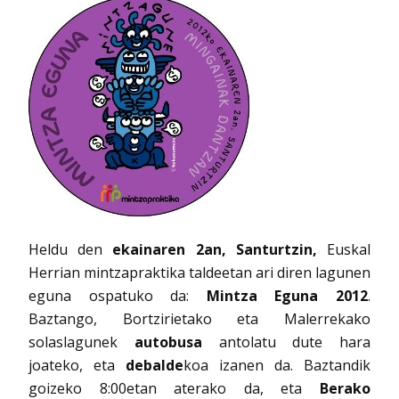
Heldu den
ekainaren 2an, Santurtzin,
Euskal
Herrian mintzapraktika taldeetan ari diren lagunen
eguna ospatuko da:
Mintza Eguna 2012
.
Baztango, Bortzirietako eta Malerrekako
solaslagunek
autobusa
antolatu dute hara
joateko, eta
debalde
koa izanen da. Baztandik
goizeko 8:00etan aterako da, eta
Berako