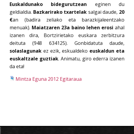
Euskaldunako bidegurutzean
eginen du
geldialdia.
Bazkarirako txartelak
salgai daude,
20
€
an (badira zeliako eta barazkijaleentzako
menuak).
Maiatzaren 23a baino lehen erosi
ahal
izanen dira, Bortzirietako euskara zerbitzura
deituta (948 634125). Gonbidatuta daude,
solaslagunak
ez ezik, eskualdeko
euskaldun eta
euskaltzale guztiak
. Animatu, giro ederra izanen
da eta!
Mintza Eguna 2012 Egitaraua