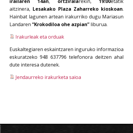
irailaren 14an
,
ortzirala
rekin,
19:00
etatik
aitzinera,
Lesakako Plaza Zaharreko kioskoan
.
Hainbat lagunen artean irakurriko dugu Mariasun
Landaren
“Krokodiloa ohe azpian”
liburua.
Irakurleak eta orduak
Euskaltegiaren eskaintzaren inguruko informazioa
eskuratzeko 948 637796 telefonora deitzen ahal
dute interesa dutenek.
Jendaurreko irakurketa saioa