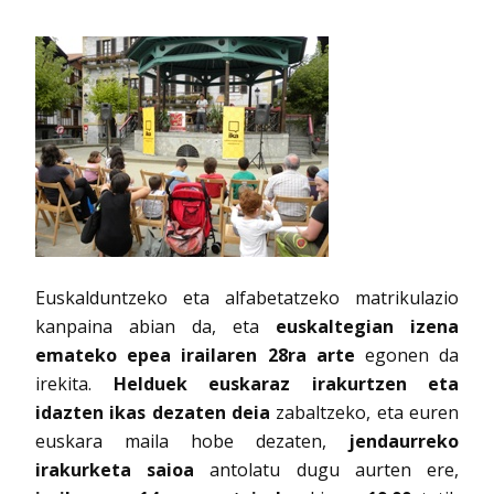
Euskalduntzeko eta alfabetatzeko matrikulazio
kanpaina abian da, eta
euskaltegian izena
emateko epea irailaren 28ra arte
egonen da
irekita.
Helduek euskaraz irakurtzen eta
idazten ikas dezaten deia
zabaltzeko, eta euren
euskara maila hobe dezaten,
jendaurreko
irakurketa saioa
antolatu dugu aurten ere,