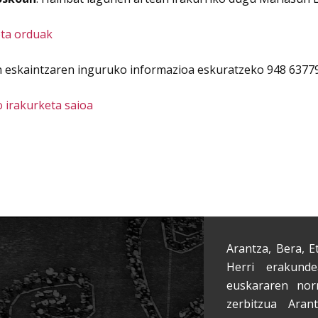
eta orduak
 eskaintzaren inguruko informazioa eskuratzeko 948 637796
 irakurketa saioa
Arantza, Bera, E
Herri erakunde
euskararen nor
zerbitzua Aran