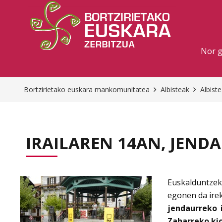
Nor 
Bortzirietako euskara mankomunitatea
Albisteak
Albist
IRAILAREN 14AN, JEND
Euskalduntzek
egonen da irek
jendaurreko 
Zaharreko ki