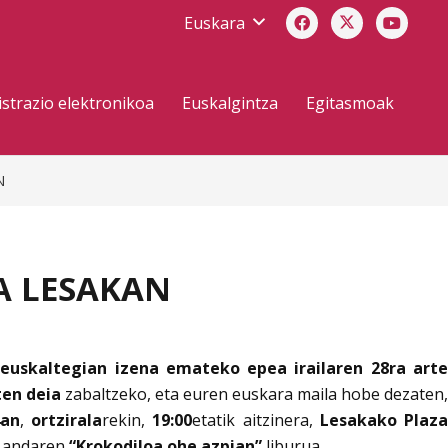
Euskara
strazio elektronikoa
Euskalgintza
Egitasmoak
N
A LESAKAN
a
euskaltegian izena emateko epea irailaren 28ra art
ten deia
zabaltzeko, eta euren euskara maila hobe dezaten,
4an
,
ortzirala
rekin,
19:00
etatik aitzinera,
Lesakako Plaz
 Landaren
“Krokodiloa ohe azpian”
liburua.