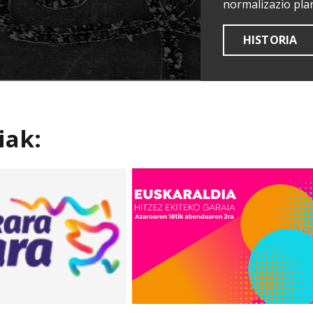
normalizazio pla
HISTORIA
iak: