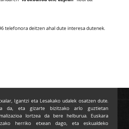
 telefonora deitzen ahal dute interesa dutenek.
txalar, Igantzi eta Lesakako udalek osatzen dute.
a da, eta gizarte bizitzako arlo guztietan
malizazioa lortzea da bere helburua. Euskara
tzako herriko etxean dago, eta eskualdeko