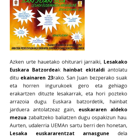
Azken urte hauetako ohiturari jarraiki,
Lesakako
Euskara Batzordea
k
hainbat ekitaldi
antolatu
ditu
ekainaren 23
rako. San Juan bezperako suak
eta horren ingurukoek gero eta gehiago
erakartzen dituzte lesakarrak, eta hori pozteko
arrazoia dugu. Euskara batzordetik, hainbat
jarduera antolatzeaz gain,
euskararen aldeko
mezua
zabaltzeko baliatzen dugu ospakizun hau.
Aurten, udalerria UEMAn sartu berri den honetan,
Lesaka euskararentzat arnasgune
dela