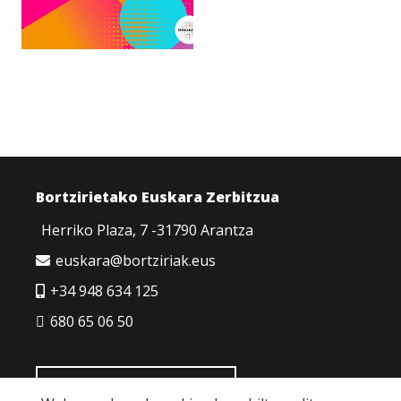
Bortzirietako Euskara Zerbitzua
Herriko Plaza, 7 -31790 Arantza
euskara@bortziriak.eus
+34 948 634 125
680 65 06 50
HARREMANETARAKO