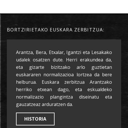
BORTZIRIETAKO EUSKARA ZERBITZUA:
Arantza, Bera, Etxalar, Igantzi eta Lesakako
udalek osatzen dute. Herri erakundea da,
eta gizarte bizitzako arlo guztietan
euskararen normalizazioa lortzea da bere
helburua. Euskara zerbitzua Arantzako
herriko etxean dago, eta eskualdeko
normalizazio plangintza diseinatu eta
gauzatzeaz arduratzen da.
HISTORIA