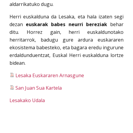
aldarrikatuko dugu.
Herri euskalduna da Lesaka, eta hala izaten segi
dezan
euskarak babes neurri bereziak
behar
ditu. Horrez gain, herri euskaldunotako
herritarrok, badugu gure ardura euskararen
ekosistema babesteko, eta bagara eredu ingurune
erdaldunduentzat, Euskal Herri euskalduna lortze
bidean.
Lesaka Euskararen Arnasgune
San Juan Sua Kartela
Lesakako Udala