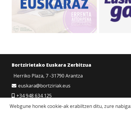
Bortzirietako Euskara Zerbitzua
Herriko Plaza, 7 -31790 Arantza
euskara@bortziriak.eus
+34 948 634 125
680 65 06 50
Webgune honek cookie-ak erabiltzen ditu, zure nabigaz
Cookie politika
|
Pribatutasun politika
|
Lege oha