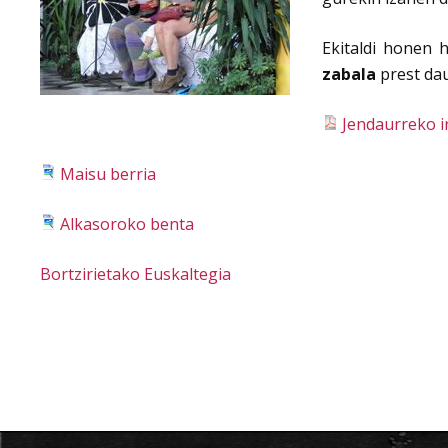
Ekitaldi honen 
zabala
prest dau
Jendaurreko i
Maisu berria
Alkasoroko benta
Bortzirietako Euskaltegia