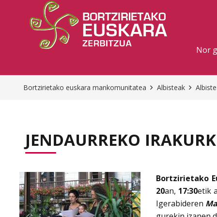
Nor 
Bortzirietako euskara mankomunitatea
Albisteak
Albist
JENDAURREKO IRAKURKE
Bortzirietako
20
an,
17:30
etik 
Igerabideren
Ma
gurekin izanen d