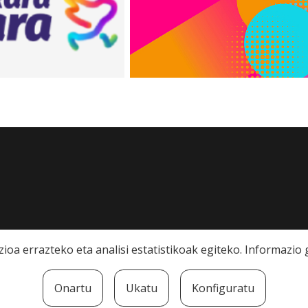
ioa errazteko eta analisi estatistikoak egiteko. Informazi
Onartu
Ukatu
Konfiguratu
rra