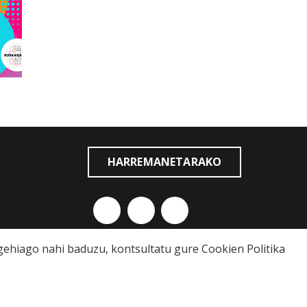
HARREMANETARAKO
o gehiago nahi baduzu, kontsultatu gure
Cookien Politika