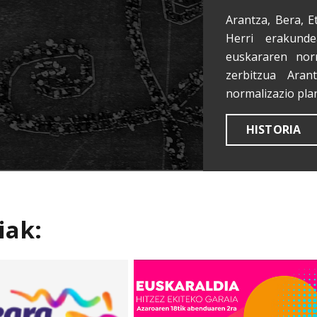
Arantza, Bera, E
Herri erakunde
euskararen nor
zerbitzua Aran
normalizazio pla
HISTORIA
iak: