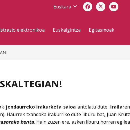
Euskara
strazio elektronikoa
Euskalgintza
Egitasmoak
AN!
SKALTEGIAN!
a
k
jendaurreko irakurketa saioa
antolatu dute,
iraila
re
). Haurrek txandaka irakurriko dute liburu bat, Juan Krut
kasoroko benta
. Hain zuzen ere, azken liburu horren egile