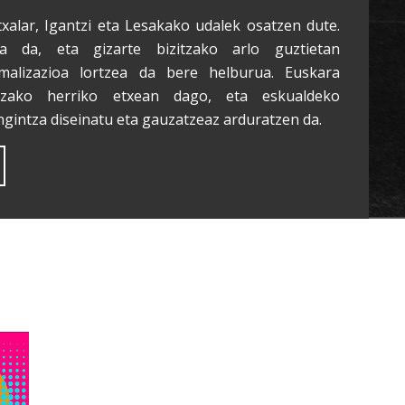
txalar, Igantzi eta Lesakako udalek osatzen dute.
a da, eta gizarte bizitzako arlo guztietan
malizazioa lortzea da bere helburua. Euskara
tzako herriko etxean dago, eta eskualdeko
ngintza diseinatu eta gauzatzeaz arduratzen da.