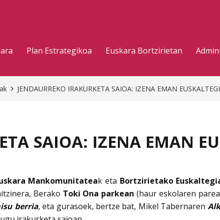
gara
Plan Estrategikoa
Euskara Bortzirietan
Admini
eak
JENDAURREKO IRAKURKETA SAIOA: IZENA EMAN EUSKALTEGI
TA SAIOA: IZENA EMAN EU
 Euskara Mankomunitatea
k eta
Bortzirietako Euskaltegi
aitzinera, Berako
Toki Ona parkean
(haur eskolaren parean
isu berria
, eta gurasoek, bertze bat, Mikel Tabernaren
Al
ugu irakurketa saioan.