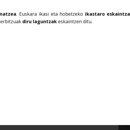
imatzea
. Euskara ikasi eta hobetzeko
ikastaro eskaintz
zerbitzuak
diru laguntzak
eskaintzen ditu.