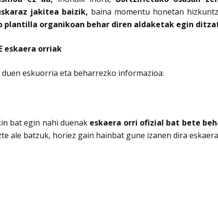
skaraz jakitea baizik,
baina momentu honetan hizkuntza 
 plantilla organikoan behar diren aldaketak egin ditz
 eskaera orriak
 duen eskuorria eta beharrezko informazioa:
in bat egin nahi duenak
eskaera orri ofizial bat bete be
 ale batzuk, horiez gain hainbat gune izanen dira eskaera 