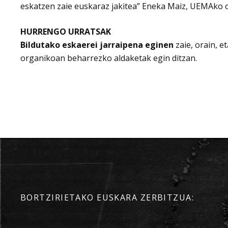
eskatzen zaie euskaraz jakitea” Eneka Maiz, UEMAko 
HURRENGO URRATSAK
Bildutako eskaerei jarraipena eginen
zaie, orain, e
organikoan beharrezko aldaketak egin ditzan.
BORTZIRIETAKO EUSKARA ZERBITZUA: