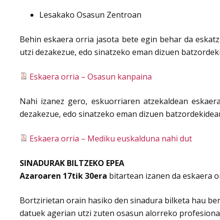
Lesakako Osasun Zentroan
Behin eskaera orria jasota bete egin behar da eskat
utzi dezakezue, edo sinatzeko eman dizuen batzordekide
Eskaera orria – Osasun kanpaina
Nahi izanez gero, eskuorriaren atzekaldean eskaera 
dezakezue, edo sinatzeko eman dizuen batzordekideari 
Eskaera orria – Mediku euskalduna nahi dut
SINADURAK BILTZEKO EPEA
Azaroaren 17tik 30era
bitartean izanen da eskaera or
Bortzirietan orain hasiko den sinadura bilketa hau b
datuek agerian utzi zuten osasun alorreko profesional