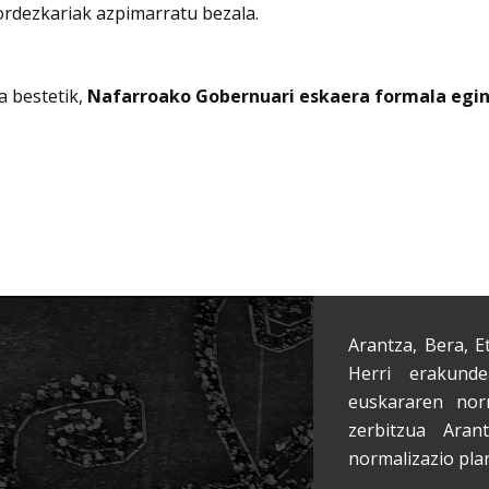
ordezkariak azpimarratu bezala.
ta bestetik,
Nafarroako Gobernuari eskaera formala egi
Arantza, Bera, E
Herri erakunde
euskararen nor
zerbitzua Aran
normalizazio pla