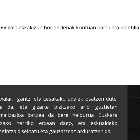
nen
zaio eskakizun horiek denak kontuan hartu eta plantilla
txalar, Igantzi eta Lesakako udalek osatzen dute.
a da, eta gizarte bizitzako arlo guztietan
malizazioa lortzea da bere helburua. Euskara
tzako herriko etxean dago, eta eskualdeko
ngintza diseinatu eta gauzatzeaz arduratzen da.