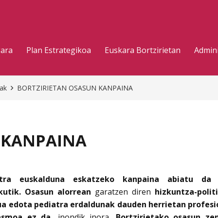
gara
Plan Estrategikoa
Euskara Bortzirietan
Admini
eak
BORTZIRIETAN OSASUN KANPAINA
 KANPAINA
tra euskalduna eskatzeko kanpaina abiatu da B
utik. Osasun alorrean
garatzen diren
hizkuntza-polit
a edota pediatra erdaldunak dauden herrietan profes
asmoa ez da,
inondik inora,
Bortzirietako osasun ze