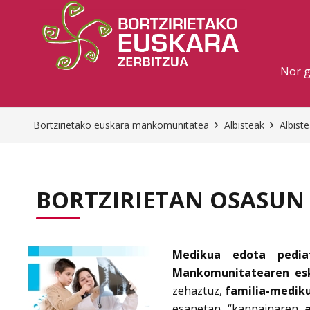
Nor 
Bortzirietako euskara mankomunitatea
Albisteak
Albist
BORTZIRIETAN OSASUN
Medikua edota pedia
Mankomunitatearen esk
zehaztuz,
familia-mediku
esanetan “kanpainaren