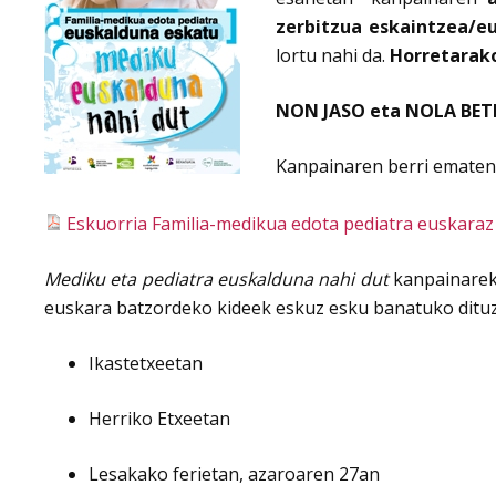
zerbitzua eskaintzea/eu
lortu nahi da.
Horretarako
NON JASO eta NOLA BETE
Kanpainaren berri ematen
Eskuorria Familia-medikua edota pediatra euskaraz
Mediku eta pediatra euskalduna nahi dut
kanpainarek
euskara batzordeko kideek eskuz esku banatuko dituzte
Ikastetxeetan
Herriko Etxeetan
Lesakako ferietan, azaroaren 27an