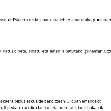
zalduz. Eskaera orria sinatu eta lehen aipatutako guneetan
o datuak bete, sinatu eta lehen aipatutako guneetan utzi
71 eskaera bilduz eskualde bakoitzean. Orduan emandako
 pediatra ari dira lanean eta horietatik lauri bakarrik