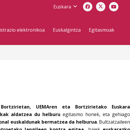
Euskara
strazio elektronikoa
Euskalgintza
Egitasmoak
ortzirietan, UEMAren eta Bortzirietako Euskara
ikak aldatzea du helburu
egitasmo honek, eta gehiago
ional euskaldunak bermatzea da helburua
. Bultzatzailee
ntroetako langileen kontra egitea,
haiek
euskarazko