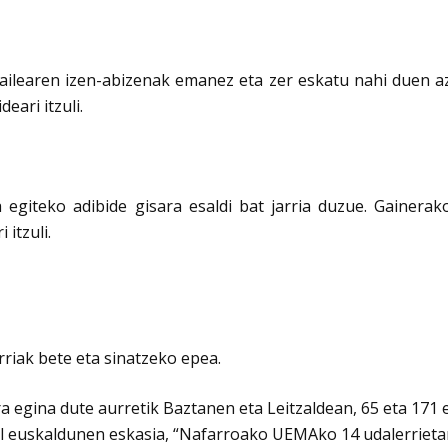
zailearen izen-abizenak emanez eta zer eskatu nahi duen a
ari itzuli.
egiteko adibide gisara esaldi bat jarria duzue. Gainerak
itzuli.
riak bete eta sinatzeko epea.
era egina dute aurretik Baztanen eta Leitzaldean, 65 eta 1
 euskaldunen eskasia, “Nafarroako UEMAko 14 udalerrietan, 8