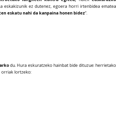
eskakizunik ez dutenez, egoera horri irtenbidea ematea
aten eskatu nahi da kanpaina honen bidez
”.
harko
du. Hura eskuratzeko hainbat bide dituzue: herrietak
orriak lortzeko: