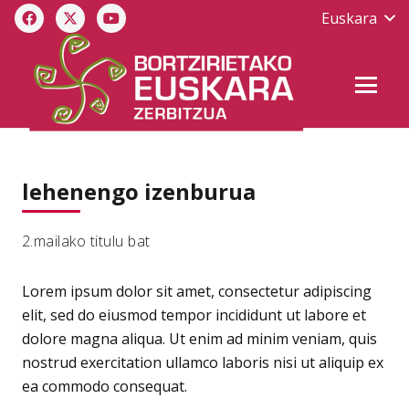
Euskara
lehenengo izenburua
2.mailako titulu bat
Lorem ipsum dolor sit amet, consectetur adipiscing
elit, sed do eiusmod tempor incididunt ut labore et
dolore magna aliqua. Ut enim ad minim veniam, quis
nostrud exercitation ullamco laboris nisi ut aliquip ex
ea commodo consequat.