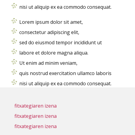
nisi ut aliquip ex ea commodo consequat.
Lorem ipsum dolor sit amet,
consectetur adipiscing elit,
sed do eiusmod tempor incididunt ut
labore et dolore magna aliqua.
Ut enim ad minim veniam,
quis nostrud exercitation ullamco laboris
nisi ut aliquip ex ea commodo consequat.
fitxategiaren izena
fitxategiaren izena
fitxategiaren izena