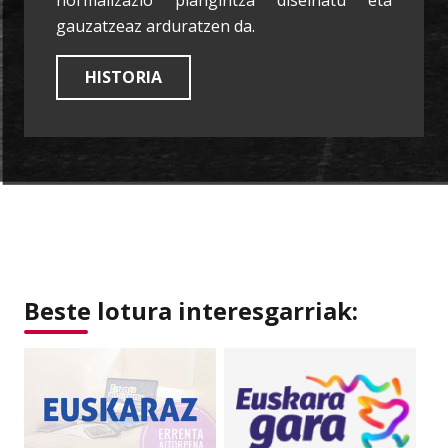
normalizazio plangintza diseinatu eta
gauzatzeaz arduratzen da.
HISTORIA
Beste lotura interesgarriak: