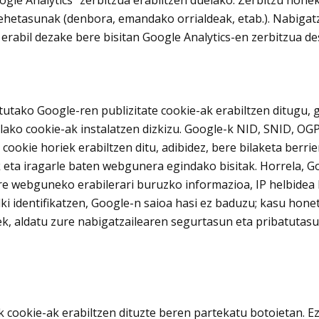
 xehetasunak (denbora, emandako orrialdeak, etab.). Nabigat
rabil dezake bere bisitan Google Analytics-en zerbitzua de
tutako Google-ren publizitate cookie-ak erabiltzen ditugu,
ako cookie-ak instalatzen dizkizu. Google-k NID, SNID, OGP
cookie horiek erabiltzen ditu, adibidez, bere bilaketa berr
k eta iragarle baten webgunera egindako bisitak. Horrela, G
e webguneko erabilerari buruzko informazioa, IP helbidea b
lki identifikatzen, Google-n saioa hasi ez baduzu; kasu hon
 aldatu zure nabigatzailearen segurtasun eta pribatutasun
 cookie-ak erabiltzen dituzte beren partekatu botoietan. Ez