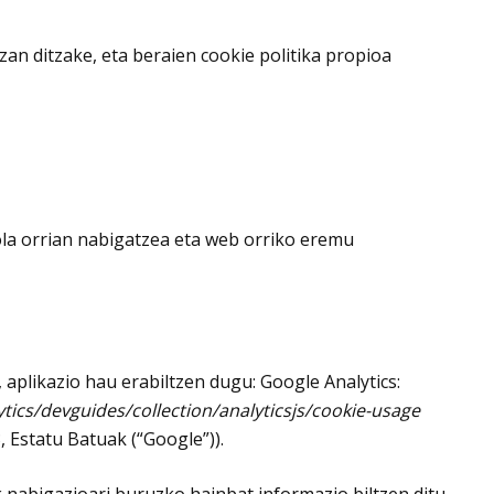
an ditzake, eta beraien cookie politika propioa
ola orrian nabigatzea eta web orriko eremu
 aplikazio hau erabiltzen dugu: Google Analytics:
tics/devguides/collection/analyticsjs/cookie-usage
 Estatu Batuak (“Google”)).
k nabigazioari buruzko hainbat informazio biltzen ditu,