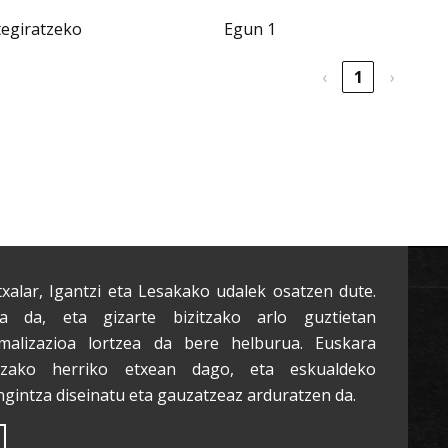
tegiratzeko
Egun 1
‹
1
›
txalar, Igantzi eta Lesakako udalek osatzen dute.
a da, eta gizarte bizitzako arlo guztietan
malizazioa lortzea da bere helburua. Euskara
tzako herriko etxean dago, eta eskualdeko
ngintza diseinatu eta gauzatzeaz arduratzen da.