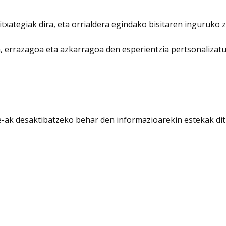
txategiak dira, eta orrialdera egindako bisitaren inguruko z
 errazagoa eta azkarragoa den esperientzia pertsonalizatu
ie-ak desaktibatzeko behar den informazioarekin estekak dit