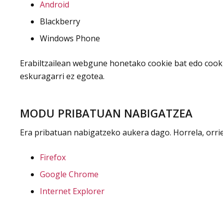
Android
Blackberry
Windows Phone
Erabiltzailean webgune honetako cookie bat edo cooki
eskuragarri ez egotea.
MODU PRIBATUAN NABIGATZEA
Era pribatuan nabigatzeko aukera dago. Horrela, or
Firefox
Google Chrome
Internet Explorer