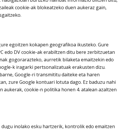
zaileak cookie-ak blokeatzeko duen aukeraz gain,
sgaitzeko.
 gure egoitzen kokapen geografikoa ikusteko. Gure
C edo DV cookie-ak erabiltzen ditu bere zerbitzuetan
ienak gogorarazteko, aurretik bilaketa emaitzekin edo
oogle-k iragarki pertsonalizatuak erakusten dizu.
arne, Google-ri transmititu daiteke eta haren
etan, zure Google kontuari lotuta dago. Ez baduzu nahi
 aukerak, cookie-n politika honen 4. atalean azaltzen
 dugu inolako esku hartzerik, kontrolik edo emaitzen