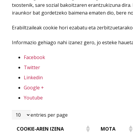
txostenik, sare sozial bakoitzaren erantzukizuna dira.
iraunkor bat gordetzeko baimena ematen dio, bere no
Erabiltzaileak cookie hori ezabatu eta zerbitzuetarak
Informazio gehiago nahi izanez gero, jo esteke haueta
Facebook
Twitter
Linkedin
Google +
Youtube
entries per page
COOKIE-AREN IZENA
MOTA