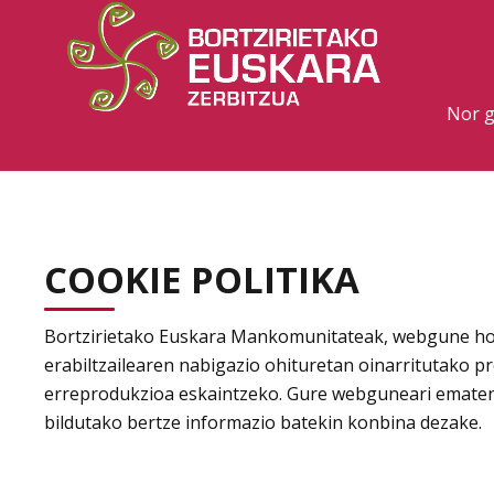
Nor 
COOKIE POLITIKA
Bortzirietako Euskara Mankomunitateak, webgune hone
erabiltzailearen nabigazio ohituretan oinarritutako p
erreprodukzioa eskaintzeko. Gure webguneari ematen
bildutako bertze informazio batekin konbina dezake.