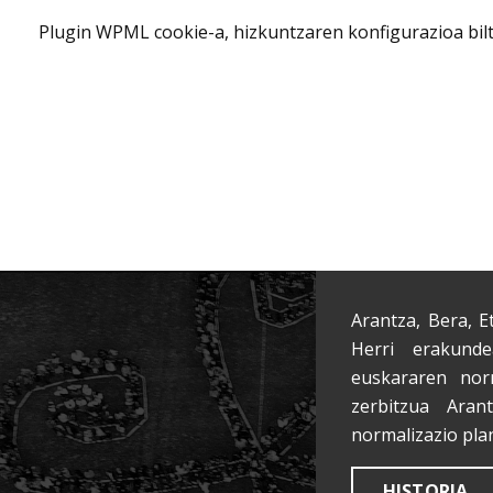
Plugin WPML cookie-a, hizkuntzaren konfigurazioa bil
Arantza, Bera, E
Herri erakunde
euskararen nor
zerbitzua Aran
normalizazio pla
HISTORIA