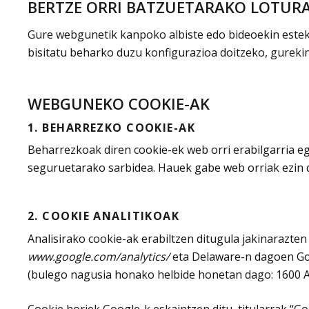
BERTZE ORRI BATZUETARAKO LOTUR
Gure webgunetik kanpoko albiste edo bideoekin esteka
bisitatu beharko duzu konfigurazioa doitzeko, gurekin 
WEBGUNEKO COOKIE-AK
1. BEHARREZKO COOKIE-AK
Beharrezkoak diren cookie-ek web orri erabilgarria eg
seguruetarako sarbidea. Hauek gabe web orriak ezin 
2. COOKIE ANALITIKOAK
Analisirako cookie-ak erabiltzen ditugula jakinarazten
www.google.com/analytics/
eta Delaware-n dagoen Go
(bulego nagusia honako helbide honetan dago: 1600 Am
Cookie horiek Google-k eskaintzen ditu, titularrak “Go