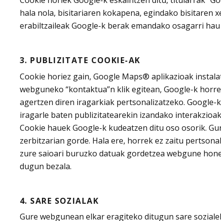
hala nola, bisitariaren kokapena, egindako bisitaren
erabiltzaileak Google-k berak emandako osagarri hau e
3. PUBLIZITATE COOKIE-AK
Cookie horiez gain, Google Maps® aplikazioak instala
webguneko “kontaktua”n klik egitean, Google-k horrel
agertzen diren iragarkiak pertsonalizatzeko. Google-k 
iragarle baten publizitatearekin izandako interakzioa
Cookie hauek Google-k kudeatzen ditu oso osorik. Gur
zerbitzarian gorde. Hala ere, horrek ez zaitu pertsona
zure saioari buruzko datuak gordetzea webgune honek,
dugun bezala.
4. SARE SOZIALAK
Gure webgunean elkar eragiteko ditugun sare sozialek