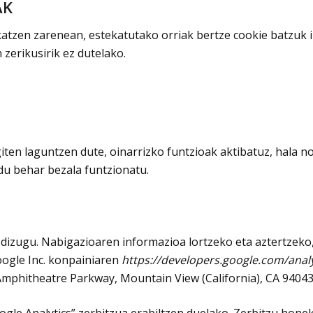
AK
tzen zarenean, estekatutako orriak bertze cookie batzuk iz
zerikusirik ez dutelako.
iten laguntzen dute, oinarrizko funtzioak aktibatuz, hala n
du behar bezala funtzionatu.
 dizugu. Nabigazioaren informazioa lortzeko eta aztertzeko,
ogle Inc. konpainiaren
https://developers.google.com/analy
phitheatre Parkway, Mountain View (California), CA 94043,
ogle Analytics” zerbitzua erabiltzen duelako. Zerbitzu hone