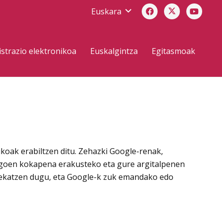
Euskara
strazio elektronikoa
Euskalgintza
Egitasmoak
oak erabiltzen ditu. Zehazki Google-renak,
bulegoen kokapena erakusteko eta gure argitalpenen
tekatzen dugu, eta Google-k zuk emandako edo