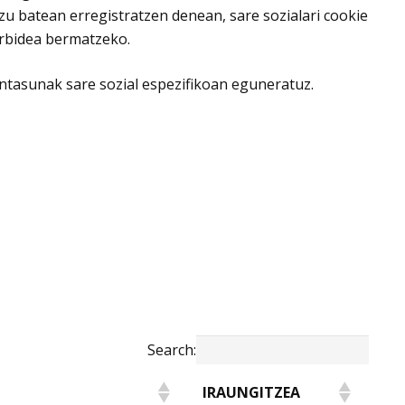
tzu batean erregistratzen denean, sare sozialari cookie
rbidea bermatzeko.
entasunak sare sozial espezifikoan eguneratuz.
Search:
IRAUNGITZEA