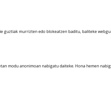
e guztiak murrizten edo blokeatzen baditu, baliteke webgun
rietan modu anonimoan nabigatu daiteke. Hona hemen nabig