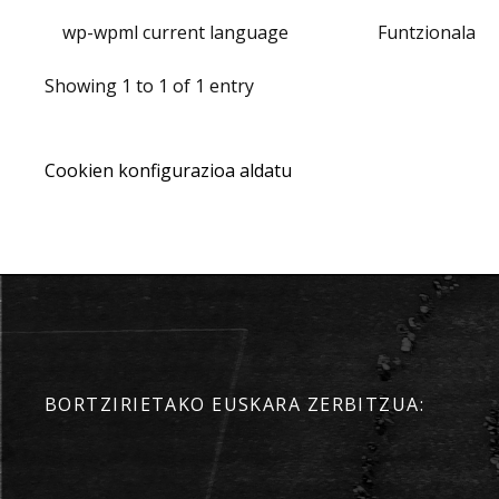
wp-wpml current language
Funtzionala
Showing 1 to 1 of 1 entry
Cookien konfigurazioa aldatu
BORTZIRIETAKO EUSKARA ZERBITZUA: