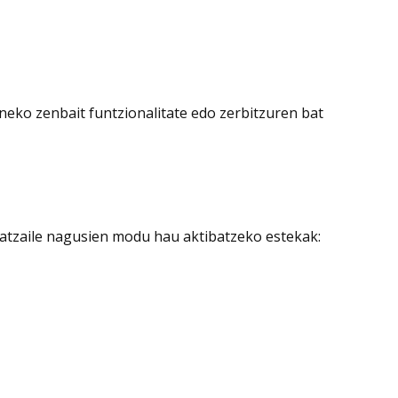
eko zenbait funtzionalitate edo zerbitzuren bat
atzaile nagusien modu hau aktibatzeko estekak: