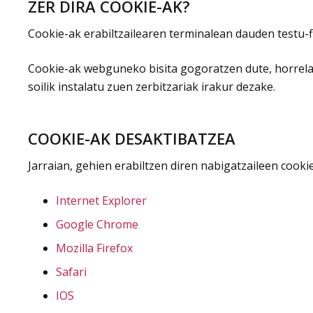
ZER DIRA COOKIE-AK?
Cookie-ak erabiltzailearen terminalean dauden testu-fi
Cookie-ak webguneko bisita gogoratzen dute, horrela,
soilik instalatu zuen zerbitzariak irakur dezake.
COOKIE-AK DESAKTIBATZEA
Jarraian, gehien erabiltzen diren nabigatzaileen cook
Internet Explorer
Google Chrome
Mozilla Firefox
Safari
IOS