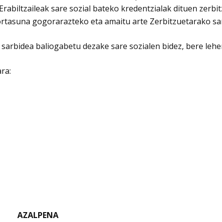
 Erabiltzaileak sare sozial bateko kredentzialak dituen zerbi
rtasuna gogorarazteko eta amaitu arte Zerbitzuetarako sa
o sarbidea baliogabetu dezake sare sozialen bidez, bere leh
ra:
AZALPENA