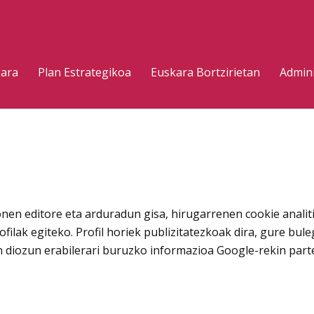
gara
Plan Estrategikoa
Euskara Bortzirietan
Admini
n editore eta arduradun gisa, hirugarrenen cookie analitik
rofilak egiteko. Profil horiek publizitatezkoak dira, gure 
 diozun erabilerari buruzko informazioa Google-rekin par