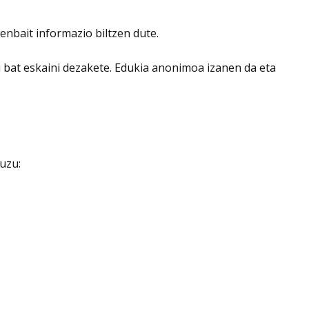
enbait informazio biltzen dute.
 bat eskaini dezakete. Edukia anonimoa izanen da eta
uzu: