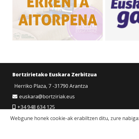
Bortzirietako Euskara Zerbitzua
Herriko Plaza, 7 -31790 Arantza
euskara@bortziriak.eus
+34 948 634 125
680 65 06 50
Webgune honek cookie-ak erabiltzen ditu, zure nabigaz