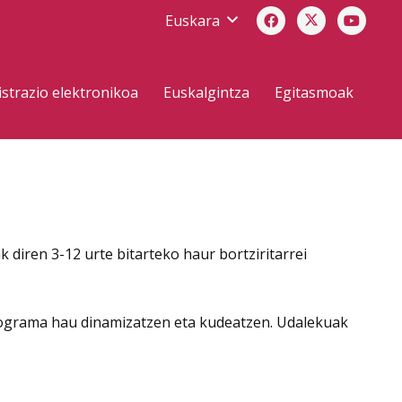
Euskara
strazio elektronikoa
Euskalgintza
Egitasmoak
iren 3-12 urte bitarteko haur bortziritarrei
 programa hau dinamizatzen eta kudeatzen. Udalekuak