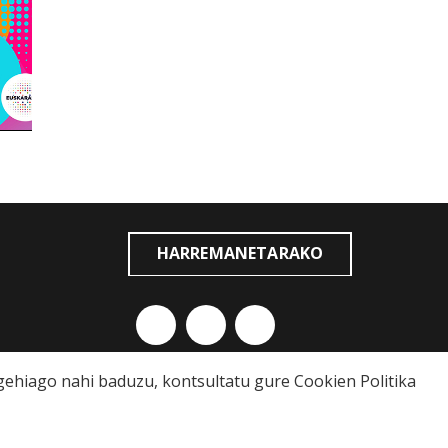
HARREMANETARAKO
o gehiago nahi baduzu, kontsultatu gure
Cookien Politika