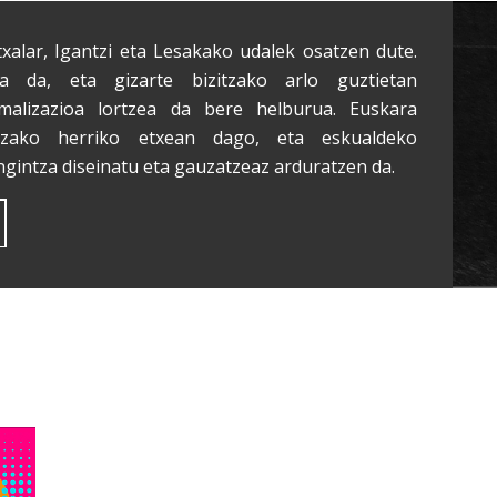
txalar, Igantzi eta Lesakako udalek osatzen dute.
a da, eta gizarte bizitzako arlo guztietan
malizazioa lortzea da bere helburua. Euskara
tzako herriko etxean dago, eta eskualdeko
ngintza diseinatu eta gauzatzeaz arduratzen da.