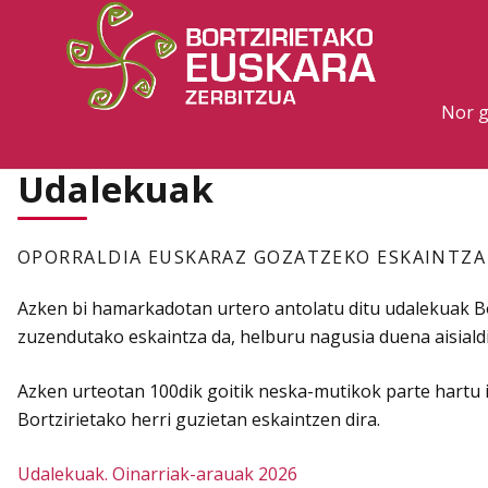
Nor 
Udalekuak
OPORRALDIA EUSKARAZ GOZATZEKO ESKAINTZA
Azken bi hamarkadotan urtero antolatu ditu udalekuak Bo
zuzendutako eskaintza da, helburu nagusia duena aisiald
Azken urteotan 100dik goitik neska-mutikok parte hartu 
Bortzirietako herri guzietan eskaintzen dira.
Udalekuak. Oinarriak-arauak 2026