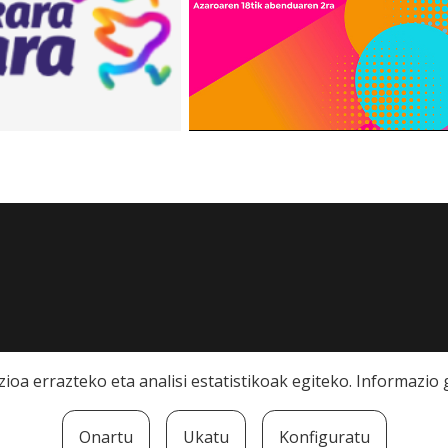
ioa errazteko eta analisi estatistikoak egiteko. Informazi
Onartu
Ukatu
Konfiguratu