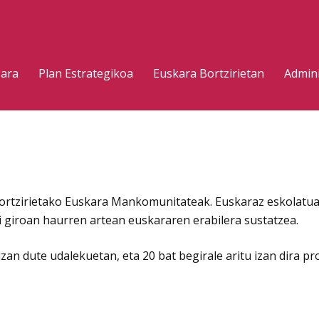
gara
Plan Estrategikoa
Euskara Bortzirietan
Admini
rtzirietako Euskara Mankomunitateak. Euskaraz eskolatuak d
i giroan haurren artean euskararen erabilera sustatzea.
izan dute udalekuetan, eta 20 bat begirale aritu izan dira