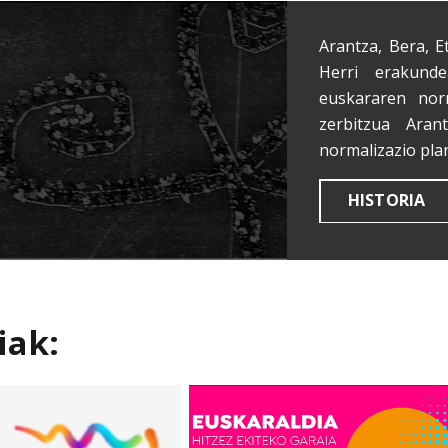
Arantza, Bera, E
Herri erakunde
euskararen nor
zerbitzua Aran
normalizazio pla
HISTORIA
iak: