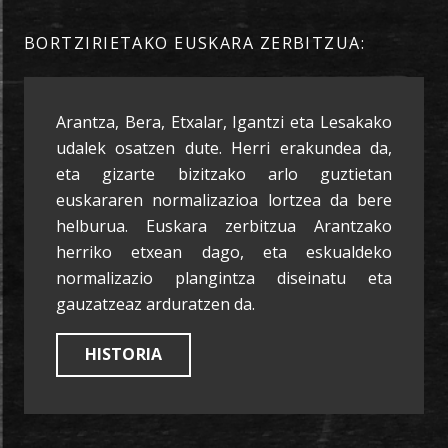
BORTZIRIETAKO EUSKARA ZERBITZUA:
Arantza, Bera, Etxalar, Igantzi eta Lesakako
udalek osatzen dute. Herri erakundea da,
eta gizarte bizitzako arlo guztietan
euskararen normalizazioa lortzea da bere
helburua. Euskara zerbitzua Arantzako
herriko etxean dago, eta eskualdeko
normalizazio plangintza diseinatu eta
gauzatzeaz arduratzen da.
HISTORIA