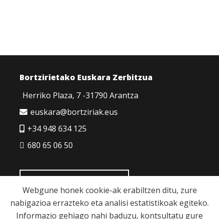
Bortzirietako Euskara Zerbitzua
Herriko Plaza, 7 -31790 Arantza
euskara@bortziriak.eus
+34 948 634 125
680 65 06 50
HARREMANETARAKO
Webgune honek cookie-ak erabiltzen ditu, zure
nabigazioa errazteko eta analisi estatistikoak egiteko.
Informazio gehiago nahi baduzu, kontsultatu gure