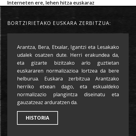
Interneten ere, lehen hitza euskaraz
BORTZIRIETAKO EUSKARA ZERBITZUA:
Arantza, Bera, Etxalar, Igantzi eta Lesakako
udalek osatzen dute. Herri erakundea da,
eta gizarte bizitzako arlo guztietan
euskararen normalizazioa lortzea da bere
helburua. Euskara zerbitzua Arantzako
herriko etxean dago, eta eskualdeko
normalizazio plangintza diseinatu eta
gauzatzeaz arduratzen da.
HISTORIA