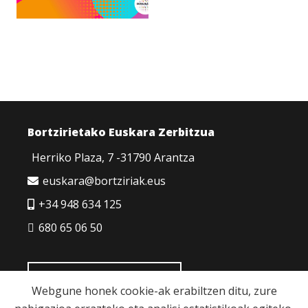
Bortzirietako Euskara Zerbitzua
Herriko Plaza, 7 -31790 Arantza
euskara@bortziriak.eus
+34 948 634 125
680 65 06 50
HARREMANETARAKO
Webgune honek cookie-ak erabiltzen ditu, zure