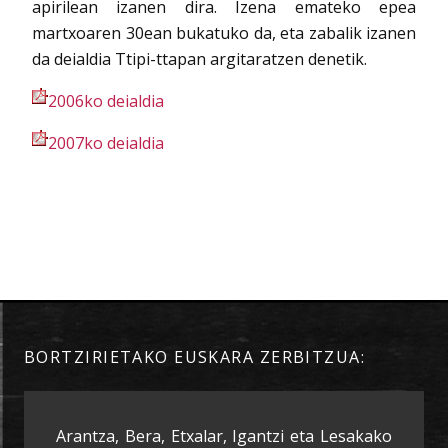
apirilean izanen dira. Izena emateko epea
martxoaren 30ean bukatuko da, eta zabalik izanen
da deialdia Ttipi-ttapan argitaratzen denetik.
2006ko deialdia
2007ko deialdia
BORTZIRIETAKO EUSKARA ZERBITZUA:
Arantza, Bera, Etxalar, Igantzi eta Lesakako