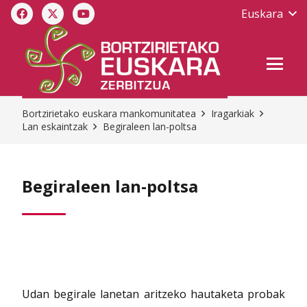
Euskara
Bortzirietako euskara mankomunitatea
Iragarkiak
Lan eskaintzak
Begiraleen lan-poltsa
Begiraleen lan-poltsa
Udan begirale lanetan aritzeko hautaketa probak