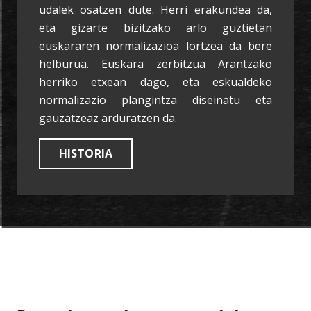
udalek osatzen dute. Herri erakundea da,
eta gizarte bizitzako arlo guztietan
euskararen normalizazioa lortzea da bere
helburua. Euskara zerbitzua Arantzako
herriko etxean dago, eta eskualdeko
normalizazio plangintza diseinatu eta
gauzatzeaz arduratzen da.
HISTORIA