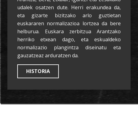
udalek osatzen dute. Herri erakundea da,
eta gizarte bizitzako arlo guztietan
euskararen normalizazioa lortzea da bere
helburua. Euskara zerbitzua Arantzako
herriko etxean dago, eta eskualdeko
normalizazio plangintza diseinatu eta
gauzatzeaz arduratzen da.
HISTORIA