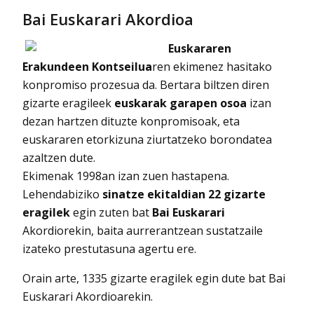
Bai Euskarari Akordioa
Euskararen
Erakundeen Kontseilua
ren ekimenez hasitako
konpromiso prozesua da. Bertara biltzen diren
gizarte eragileek
euskarak garapen osoa
izan
dezan hartzen dituzte konpromisoak, eta
euskararen etorkizuna ziurtatzeko borondatea
azaltzen dute.
Ekimenak 1998an izan zuen hastapena.
Lehendabiziko
sinatze ekitaldian 22 gizarte
eragilek
egin zuten bat
Bai Euskarari
Akordiorekin, baita aurrerantzean sustatzaile
izateko prestutasuna agertu ere.
Orain arte, 1335 gizarte eragilek egin dute bat Bai
Euskarari Akordioarekin.