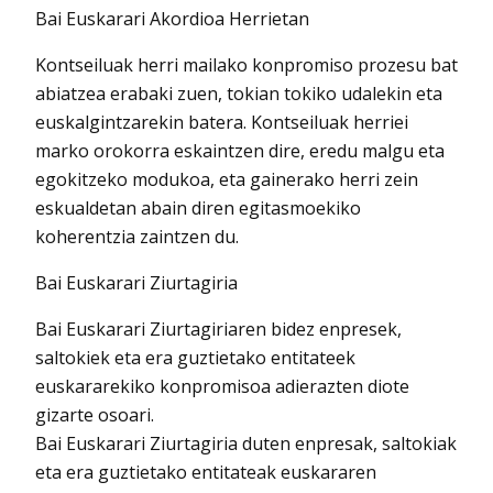
Bai Euskarari Akordioa Herrietan
Kontseiluak herri mailako konpromiso prozesu bat
abiatzea erabaki zuen, tokian tokiko udalekin eta
euskalgintzarekin batera. Kontseiluak herriei
marko orokorra eskaintzen dire, eredu malgu eta
egokitzeko modukoa, eta gainerako herri zein
eskualdetan abain diren egitasmoekiko
koherentzia zaintzen du.
Bai Euskarari Ziurtagiria
Bai Euskarari Ziurtagiriaren bidez enpresek,
saltokiek eta era guztietako entitateek
euskararekiko konpromisoa adierazten diote
gizarte osoari.
Bai Euskarari Ziurtagiria duten enpresak, saltokiak
eta era guztietako entitateak euskararen