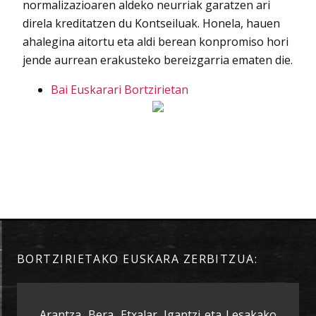
normalizazioaren aldeko neurriak garatzen ari
direla kreditatzen du Kontseiluak. Honela, hauen
ahalegina aitortu eta aldi berean konpromiso hori
jende aurrean erakusteko bereizgarria ematen die.
Bai Euskarari Bortzirietan
BORTZIRIETAKO EUSKARA ZERBITZUA:
Arantza, Bera, Etxalar, Igantzi eta Lesakako