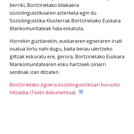
berriki, Bortzirietako bilakaera
soziolinguistikoaren azterketa egin du
Soziolinguistika Klusterrak Bortzirietako Euskara
Mankomunitateak hala eskatuta.
Horrekin guztiarekin, euskararen egoeraren irudi
osatua lortu nahi dugu, baita berau ulertzeko
giltzak eskuratu ere, gerora, Bortzirietako Euskara
Mankomunitatearen esku hartzeek oinarri
sendoak izan ditzaten.
Bortzirietako egoera soziolinguistikoari buruzko
hitzaldia (Texto dokumentua)