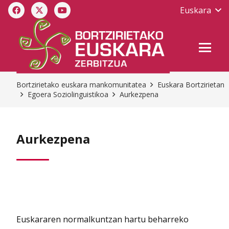
Euskara
Bortzirietako euskara mankomunitatea
Euskara Bortzirietan
Egoera Soziolinguistikoa
Aurkezpena
Aurkezpena
Euskararen normalkuntzan hartu beharreko