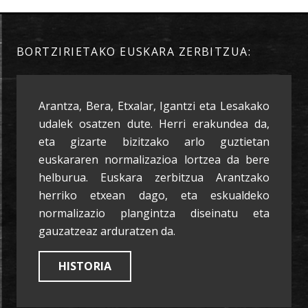
BORTZIRIETAKO EUSKARA ZERBITZUA:
Arantza, Bera, Etxalar, Igantzi eta Lesakako
udalek osatzen dute. Herri erakundea da,
eta gizarte bizitzako arlo guztietan
euskararen normalizazioa lortzea da bere
helburua. Euskara zerbitzua Arantzako
herriko etxean dago, eta eskualdeko
normalizazio plangintza diseinatu eta
gauzatzeaz arduratzen da.
HISTORIA