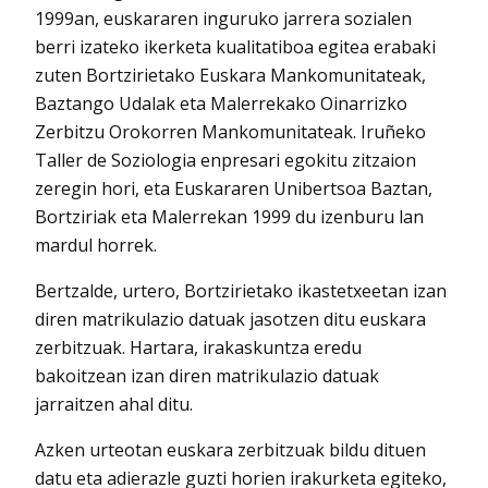
1999an, euskararen inguruko jarrera sozialen
berri izateko ikerketa kualitatiboa egitea erabaki
zuten Bortzirietako Euskara Mankomunitateak,
Baztango Udalak eta Malerrekako Oinarrizko
Zerbitzu Orokorren Mankomunitateak. Iruñeko
Taller de Soziologia enpresari egokitu zitzaion
zeregin hori, eta Euskararen Unibertsoa Baztan,
Bortziriak eta Malerrekan 1999 du izenburu lan
mardul horrek.
Bertzalde, urtero, Bortzirietako ikastetxeetan izan
diren matrikulazio datuak jasotzen ditu euskara
zerbitzuak. Hartara, irakaskuntza eredu
bakoitzean izan diren matrikulazio datuak
jarraitzen ahal ditu.
Azken urteotan euskara zerbitzuak bildu dituen
datu eta adierazle guzti horien irakurketa egiteko,