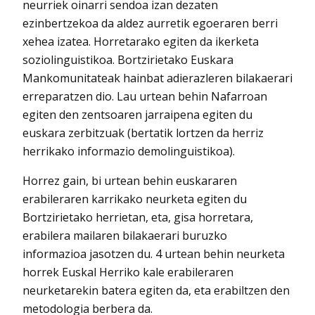
neurriek oinarri sendoa izan dezaten
ezinbertzekoa da aldez aurretik egoeraren berri
xehea izatea. Horretarako egiten da ikerketa
soziolinguistikoa. Bortzirietako Euskara
Mankomunitateak hainbat adierazleren bilakaerari
erreparatzen dio. Lau urtean behin Nafarroan
egiten den zentsoaren jarraipena egiten du
euskara zerbitzuak (bertatik lortzen da herriz
herrikako informazio demolinguistikoa).
Horrez gain, bi urtean behin euskararen
erabileraren karrikako neurketa egiten du
Bortzirietako herrietan, eta, gisa horretara,
erabilera mailaren bilakaerari buruzko
informazioa jasotzen du. 4 urtean behin neurketa
horrek Euskal Herriko kale erabileraren
neurketarekin batera egiten da, eta erabiltzen den
metodologia berbera da.