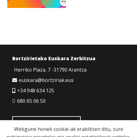
Bortzirietako Euskara Zerbitzua
Herriko Plaza, 7 -31790 Arantza
euskara@bortziriak.eus
+34 948 634 125
680 65 06 50
HARREMANETARAKO
Webgune honek cookie-ak erabiltzen ditu, zure