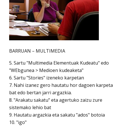
BARRUAN – MULTIMEDIA
5. Sartu "Multimedia Elementuak Kudeatu" edo
"WEbgunea > Medioen kudeaketa"
6. Sartu "Stories" izeneko karpetan
7. Nahi izanez gero hautatu hor dagoen karpeta
bat edo bertan jarri argazkia.
8. "Arakatu sakatu" eta agertuko zaizu zure
sistemako lehio bat
9. Hautatu argazkia eta sakatu "ados" botoia
10. "igo"