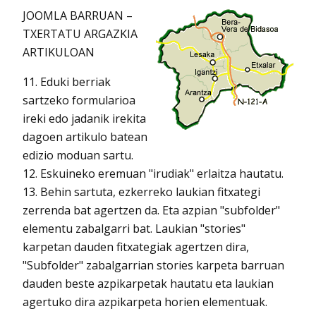
JOOMLA BARRUAN –
TXERTATU ARGAZKIA
ARTIKULOAN
11. Eduki berriak
sartzeko formularioa
ireki edo jadanik irekita
dagoen artikulo batean
edizio moduan sartu.
12. Eskuineko eremuan "irudiak" erlaitza hautatu.
13. Behin sartuta, ezkerreko laukian fitxategi
zerrenda bat agertzen da. Eta azpian "subfolder"
elementu zabalgarri bat. Laukian "stories"
karpetan dauden fitxategiak agertzen dira,
"Subfolder" zabalgarrian stories karpeta barruan
dauden beste azpikarpetak hautatu eta laukian
agertuko dira azpikarpeta horien elementuak.