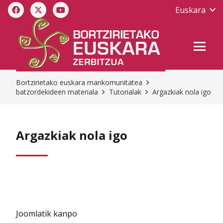
Euskara
Bortzirietako euskara mankomunitatea
batzordekideen materiala
Tutorialak
Argazkiak nola igo
Argazkiak nola igo
Joomlatik kanpo