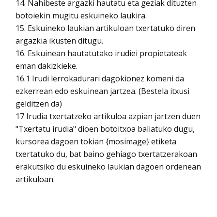
14. Nahibeste argazki hautatu eta geziak dituzten
botoiekin mugitu eskuineko laukira.
15. Eskuineko laukian artikuloan txertatuko diren
argazkia ikusten ditugu.
16. Eskuinean hautatutako irudiei propietateak
eman dakizkieke.
16.1 Irudi lerrokadurari dagokionez komeni da
ezkerrean edo eskuinean jartzea. (Bestela itxusi
gelditzen da)
17 Irudia txertatzeko artikuloa azpian jartzen duen
"Txertatu irudia" dioen botoitxoa baliatuko dugu,
kursorea dagoen tokian {mosimage} etiketa
txertatuko du, bat baino gehiago txertatzerakoan
erakutsiko du eskuineko laukian dagoen ordenean
artikuloan.