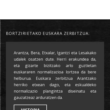
BORTZIRIETAKO EUSKARA ZERBITZUA:
Arantza, Bera, Etxalar, Igantzi eta Lesakako
udalek osatzen dute. Herri erakundea da,
eta gizarte bizitzako arlo guztietan
euskararen normalizazioa lortzea da bere
helburua. Euskara zerbitzua Arantzako
herriko etxean dago, eta eskualdeko
normalizazio plangintza diseinatu eta
gauzatzeaz arduratzen da.
HISTORIA