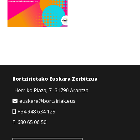
Bortzirietako Euskara Zerbitzua
Herriko Plaza, 7 -31790 Arantza
euskara@bortziriak.eus
+34 948 634 125
680 65 06 50