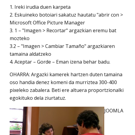
1. Ireki irudia duen karpeta
2. Eskuineko botoiari sakatuz hautatu "abrir con >
Microsoft Office Picture Manager
3. 1 – "Imagen > Recortar" argazkian eremu bat
mozteko
3.2 – "Imagen > Cambiar Tamaño" argazkiaren
tamaina aldatzeko
4. Aceptar – Gorde – Eman izena behar badu.
OHARRA: Argazki kamerek hartzen duten tamaina
oso handia denez komeni da murriztea 300-400
pixeleko zabalera. Beti ere altuera proportzionalki
egokituko dela ziurtatuz.
JOOMLA