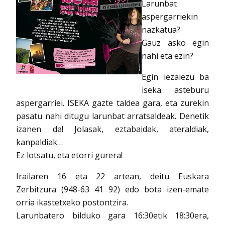
Larunbat
aspergarriekin
nazkatua?
Gauz asko egin
nahi eta ezin?
Egin iezaiezu ba
iseka asteburu
aspergarriei. ISEKA gazte taldea gara, eta zurekin
pasatu nahi ditugu larunbat arratsaldeak. Denetik
izanen da! Jolasak, eztabaidak, ateraldiak,
kanpaldiak…
Ez lotsatu, eta etorri gurera!
Irailaren 16 eta 22 artean, deitu Euskara
Zerbitzura (948-63 41 92) edo bota izen-emate
orria ikastetxeko postontzira.
Larunbatero bilduko gara 16:30etik 18:30era,