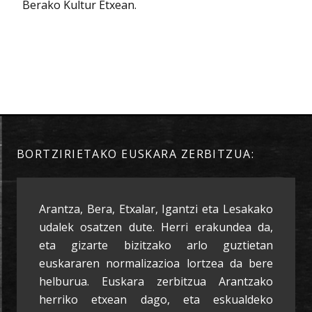
Berako Kultur Etxean.
BORTZIRIETAKO EUSKARA ZERBITZUA:
Arantza, Bera, Etxalar, Igantzi eta Lesakako
udalek osatzen dute. Herri erakundea da,
eta gizarte bizitzako arlo guztietan
euskararen normalizazioa lortzea da bere
helburua. Euskara zerbitzua Arantzako
herriko etxean dago, eta eskualdeko