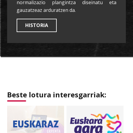
normalizazio plangintza diseinatu eta
gauzatzeaz arduratzen da.
HISTORIA
Beste lotura interesgarriak: