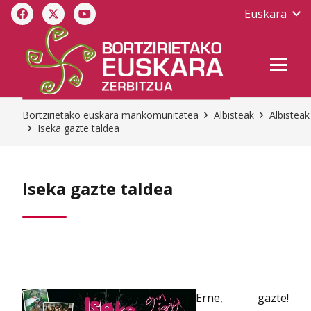
Euskara
Bortzirietako euskara mankomunitatea
Albisteak
Albisteak
Iseka gazte taldea
Iseka gazte taldea
Erne, gazte!