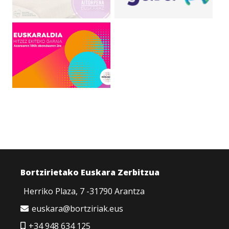
Bortzirietako Euskara Zerbitzua
Herriko Plaza, 7 -31790 Arantza
euskara@bortziriak.eus
+34 948 634 125