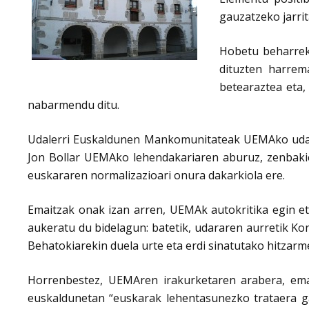
gauzatzeko jarri
Hobetu beharreko
dituzten harrem
betearaztea eta,
nabarmendu ditu.
Udalerri Euskaldunen Mankomunitateak UEMAko udale
Jon Bollar UEMAko lehendakariaren aburuz, zenbaki
euskararen normalizazioari onura dakarkiola ere.
Emaitzak onak izan arren, UEMAk autokritika egin et
aukeratu du bidelagun: batetik, udararen aurretik Ko
Behatokiarekin duela urte eta erdi sinatutako hitzarm
Horrenbestez, UEMAren irakurketaren arabera, ema
euskaldunetan “euskarak lehentasunezko trataera gar