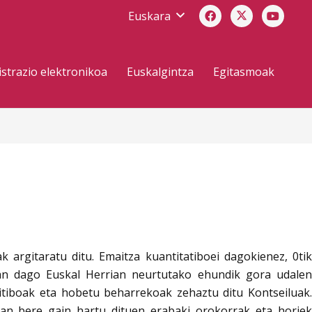
Euskara
strazio elektronikoa
Euskalgintza
Egitasmoak
 argitaratu ditu. Emaitza kuantitatiboei dagokienez, 0tik
uan dago Euskal Herrian neurtutako ehundik gora udale
itiboak eta hobetu beharrekoak zehaztu ditu Kontseiluak.
oan bere gain hartu dituen erabaki orokorrak eta horiek