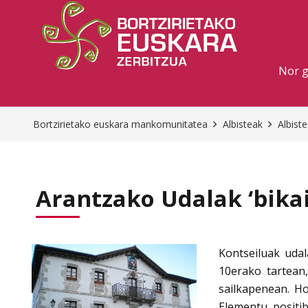
Nor 
Bortzirietako euskara mankomunitatea
Albisteak
Albist
Arantzako Udalak ‘bikai
Kontseiluak udal
10erako tartean
sailkapenean. Ho
Elementu positi