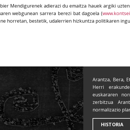
er Mendigurenek adierazi du emaitza hauek argiki uzten d
luaren webgunean sarrera berezi bat dagoela (
www.kontsei
e horretan, bestetik, udalerrien hizkuntza politikaren ing
Arantza, Bera, E
Herri erakunde
euskararen nor
zerbitzua Aran
normalizazio pla
HISTORIA