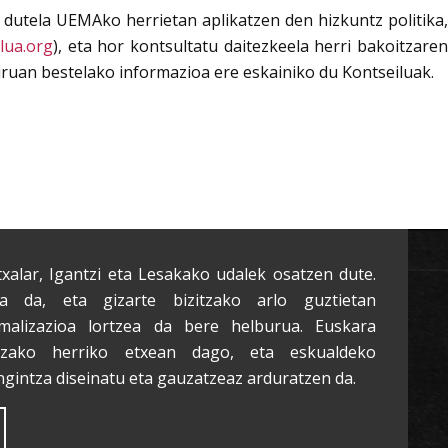
utela UEMAko herrietan aplikatzen den hizkuntz politika,
lua.org
), eta hor kontsultatu daitezkeela herri bakoitzare
uruan bestelako informazioa ere eskainiko du Kontseiluak.
txalar, Igantzi eta Lesakako udalek osatzen dute.
a da, eta gizarte bizitzako arlo guztietan
malizazioa lortzea da bere helburua. Euskara
tzako herriko etxean dago, eta eskualdeko
ngintza diseinatu eta gauzatzeaz arduratzen da.