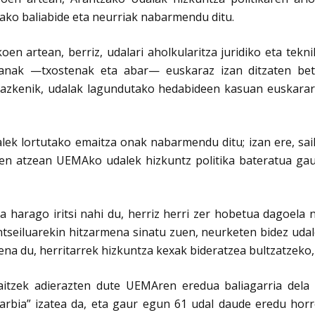
tako baliabide eta neurriak nabarmendu ditu.
en artean, berriz, udalari aholkularitza juridiko eta tekn
anak —txostenak eta abar— euskaraz izan ditzaten betea
 azkenik,
udalak lagundutako hedabideen kasuan euskarare
k lortutako emaitza onak nabarmendu ditu; izan ere, sa
en atzean UEMAko udalek hizkuntz politika bateratua ga
a harago iritsi nahi du, herriz herri zer hobetua dagoel
ntseiluarekin hitzarmena sinatu zuen, neurketen bidez udal
ena du, herritarrek hizkuntza kexak bideratzea bultzatzeko,
itzek adierazten dute UEMAren eredua baliagarria dela 
bia” izatea da, eta gaur egun 61 udal daude eredu horren