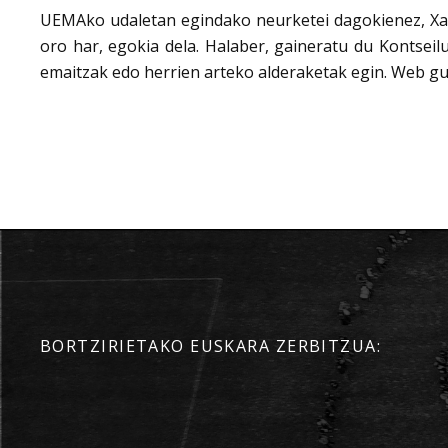
UEMAko udaletan egindako neurketei dagokienez, Xabi
oro har, egokia dela. Halaber, gaineratu du Kontsei
emaitzak edo herrien arteko alderaketak egin. Web gun
BORTZIRIETAKO EUSKARA ZERBITZUA: