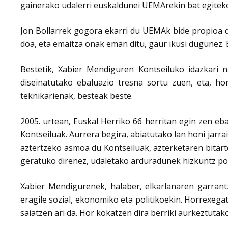
gainerako udalerri euskaldunei UEMArekin bat egitek
Jon Bollarrek gogora ekarri du UEMAk bide propioa d
doa, eta emaitza onak eman ditu, gaur ikusi dugunez. 
Bestetik, Xabier Mendiguren Kontseiluko idazkari n
diseinatutako ebaluazio tresna sortu zuen, eta, ho
teknikarienak, besteak beste.
2005. urtean, Euskal Herriko 66 herritan egin zen eba
Kontseiluak. Aurrera begira, abiatutako lan honi jarra
aztertzeko asmoa du Kontseiluak, azterketaren bitart
geratuko direnez, udaletako arduradunek hizkuntz po
Xabier Mendigurenek, halaber, elkarlanaren garrantzi
eragile sozial, ekonomiko eta politikoekin. Horrexega
saiatzen ari da. Hor kokatzen dira berriki aurkeztut