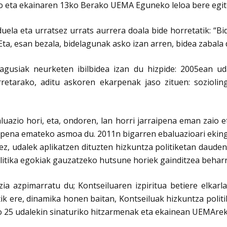
o eta ekainaren 13ko Berako UEMA Eguneko leloa bere egite
uela eta urratsez urrats aurrera doala bide horretatik: “
Eta, esan bezala, bidelagunak asko izan arren, bidea zabal
agusiak neurketen ibilbidea izan du hizpide: 2005ean ud
rretarako, aditu askoren ekarpenak jaso zituen: soziolin
luazio hori, eta, ondoren, lan horri jarraipena eman zaio 
ipena emateko asmoa du. 2011n bigarren ebaluazioari ekingo 
ez, udalek aplikatzen dituzten hizkuntza politiketan daude
litika egokiak gauzatzeko hutsune horiek gainditzea behar
a azpimarratu du; Kontseiluaren izpiritua betiere elkarla
tik ere, dinamika honen baitan, Kontseiluak hizkuntza poli
ako 25 udalekin sinaturiko hitzarmenak eta ekainean UEMArek