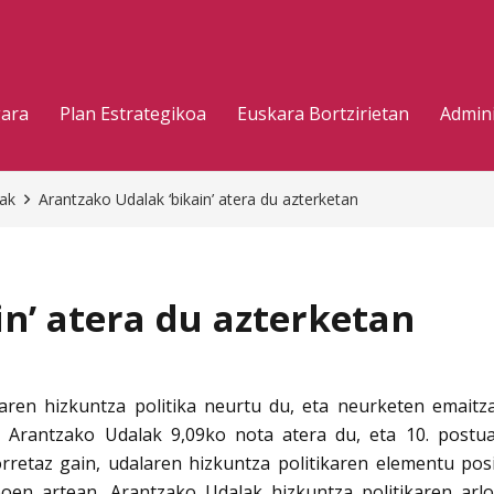
gara
Plan Estrategikoa
Euskara Bortzirietan
Admini
eak
Arantzako Udalak ‘bikain’ atera du azterketan
n’ atera du azterketan
aren hizkuntza politika neurtu du, eta neurketen emaitzak
, Arantzako
Udalak 9,09ko nota atera du, eta 10. post
rretaz gain, udalaren hizkuntza politikaren elementu pos
boen artean, Arantzako Udalak hizkuntza politikaren arl