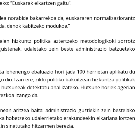
ko: “Euskarak elkartzen gaitu”.
Bidea norabide bakarrekoa da, euskararen normalizaziorantz
a da, denok kabitzeko modukoa.”
alen hizkuntz politika aztertzeko metodologikoki zorrotz
guistenak, udaletako zein beste administrazio batzuetako
eta lehenengo ebaluazio hori jada 100 herrietan aplikatu du
dio. Izan ere, ziklo politiko bakoitzean hizkuntza politikak
n hutsuneak detektatu ahal izateko. Hutsune horiek agerian
rezkoa izango da.
nean aritzea baita: administrazio guztiekin zein bestelako
tika hobetzeko udalerrietako erakundeekin elkarlana lortzen
in sinatutako hitzarmen berezia.