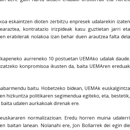
ikoa eskaintzen dioten zerbitzu enpresek udalarekin izaten
raztea, kontratazio irizpideak kasu guztietan jarri eta
n erabilerak nolakoa izan behar duen arautzea falta del
ilkapeneko aurreneko 10 postuetan UEMAko udalak daude.
uzatzeko konpromisoa ikusten da, baita UEMAren ereduak
a nabarmendu baitu. Hobetzeko bidean, UEMAk euskalgintza
en hizkuntza politikaren segimendua egiteko, eta, bestetik,
 baita udalen aurkakoak direnak ere.
euskararen normalizazioan. Eredu horren muina udalerri
 baitan lanean. Nolanahi ere, Jon Bollarrek dei egin die