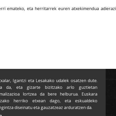
i emateko, eta herritarrek euren atxekimendua adierazi
txalar, Igantzi eta Lesakako udalek osatzen dute.
a da, eta gizarte bizitzako arlo guztietan
malizazioa lortzea da bere helburua. Euskara
tzako herriko etxean dago, eta eskualdeko
ngintza diseinatu eta gauzatzeaz arduratzen da.