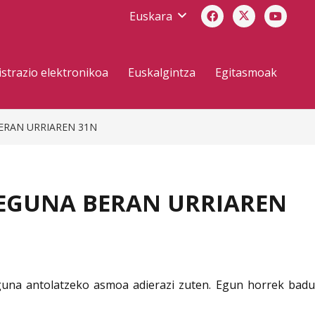
Euskara
strazio elektronikoa
Euskalgintza
Egitasmoak
ERAN URRIAREN 31N
EGUNA BERAN URRIAREN
guna antolatzeko asmoa adierazi zuten. Egun horrek badu