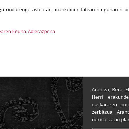
gu ondorengo asteotan, mankomunitatearen egunaren berr
ren Eguna. Adierazpena
Arantza, Bera, E
Herri erakunde
euskararen nor
zerbitzua Aran
normalizazio pla