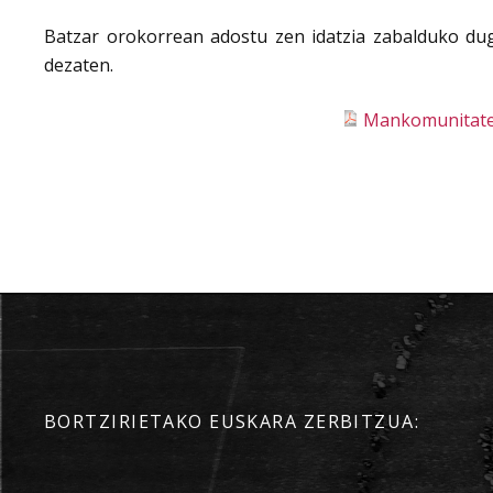
Batzar orokorrean adostu zen idatzia zabalduko du
dezaten.
Mankomunitatea
BORTZIRIETAKO EUSKARA ZERBITZUA: