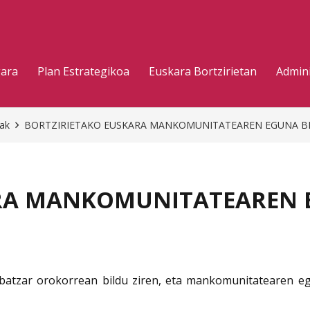
gara
Plan Estrategikoa
Euskara Bortzirietan
Admini
eak
BORTZIRIETAKO EUSKARA MANKOMUNITATEAREN EGUNA B
ARA MANKOMUNITATEAREN 
batzar orokorrean bildu ziren, eta mankomunitatearen e