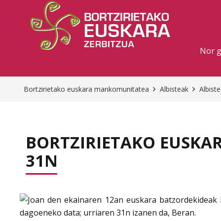
Nor 
Bortzirietako euskara mankomunitatea
Albisteak
Albist
BORTZIRIETAKO EUSK
31N
Joan den ekainaren 12an euskara batzordekideak 
dagoeneko data; urriaren 31n izanen da, Beran.