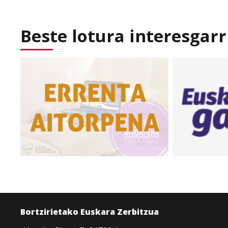
Beste lotura interesgarr
Bortzirietako Euskara Zerbitzua