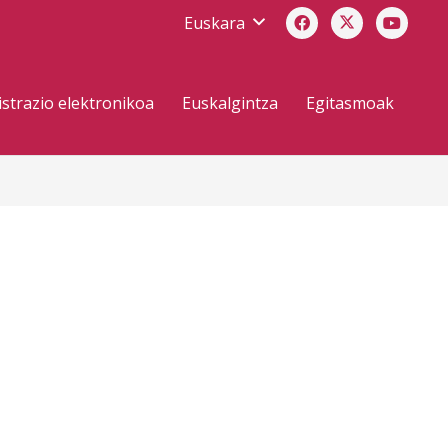
Euskara
strazio elektronikoa
Euskalgintza
Egitasmoak