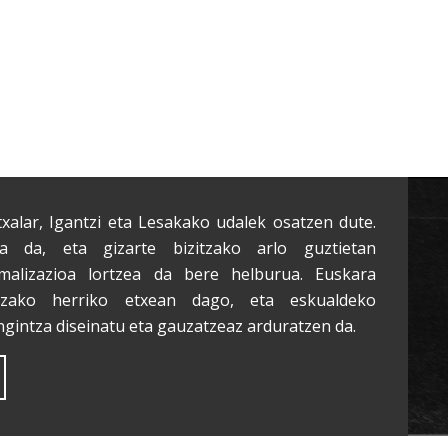
txalar, Igantzi eta Lesakako udalek osatzen dute.
a da, eta gizarte bizitzako arlo guztietan
malizazioa lortzea da bere helburua. Euskara
tzako herriko etxean dago, eta eskualdeko
ngintza diseinatu eta gauzatzeaz arduratzen da.