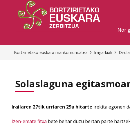
Nor 
Bortzirietako euskara mankomunitatea
Iragarkiak
Dirul
Solaslaguna egitasmoa
Irailaren 27tik urriaren 29a bitarte
irekita egonen d
Izen-emate fitxa
bete behar duzu bertan parte hartze