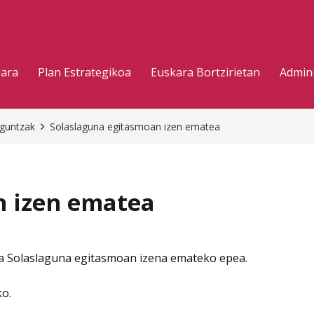
gara
Plan Estrategikoa
Euskara Bortzirietan
Admini
aguntzak
Solaslaguna egitasmoan izen ematea
n izen ematea
a Solaslaguna egitasmoan izena emateko epea.
ko.