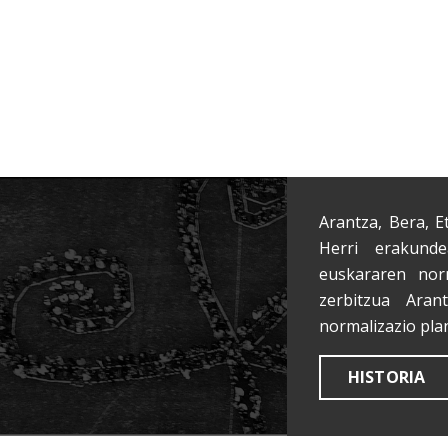
Arantza, Bera, E
Herri erakunde
euskararen nor
zerbitzua Aran
normalizazio pla
HISTORIA