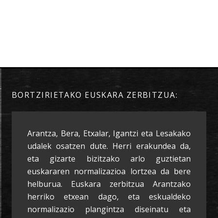
BORTZIRIETAKO EUSKARA ZERBITZUA:
Arantza, Bera, Etxalar, Igantzi eta Lesakako
udalek osatzen dute. Herri erakundea da,
eta gizarte bizitzako arlo guztietan
euskararen normalizazioa lortzea da bere
helburua. Euskara zerbitzua Arantzako
herriko etxean dago, eta eskualdeko
normalizazio plangintza diseinatu eta