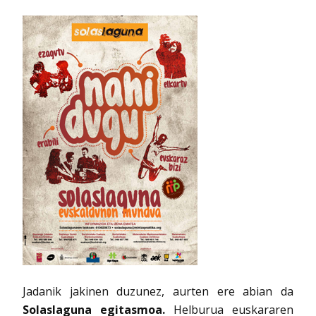
Jadanik jakinen duzunez, aurten ere abian da
Solaslaguna egitasmoa.
Helburua euskararen