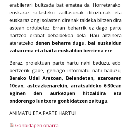
erabilerari bultzada bat ematea da. Horretarako,
euskaraz solasteko zailtasunak dituztenak eta
euskaraz ongi solasten direnak taldeka biltzen dira
astean ordubetez. Erran beharrik ez dago parte
hartzea erabat debaldekoa dela. Hau aitzinera
ateratzeko
denen beharra dugu, bai euskaldun
zaharrena eta baita euskaldun berriena ere
.
Beraz, proiektuan parte hartu nahi baduzu, edo,
bertzerik gabe, gehiago informatu nahi baduzu,
Berako Udal Aretoan, Belandetan, azaroaren
10ean, asteazkenarekin, arratsaldeko 6:30ean
eginen den aurkezpen hitzaldira eta
ondorengo luntxera gonbidatzen zaitugu
.
ANIMATU ETA PARTE HARTU!!
Gonbidapen oharra