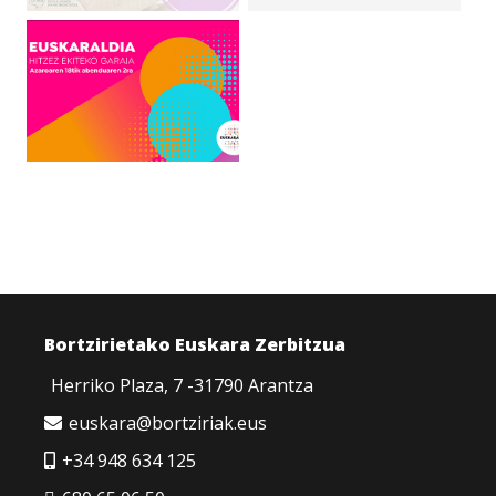
Bortzirietako Euskara Zerbitzua
Herriko Plaza, 7 -31790 Arantza
euskara@bortziriak.eus
+34 948 634 125