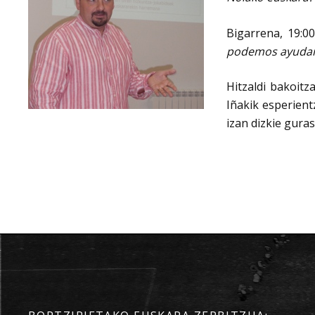
Bigarrena, 19:0
podemos ayudar a
Hitzaldi bakoitz
Iñakik esperien
izan dizkie guras