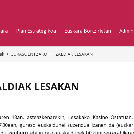
gara
Plan Estrategikoa
Euskara Bortzirietan
Admini
eak
GURASOENTZAKO HITZALDIAK LESAKAN
LDIAK LESAKAN
aren 18an, asteazkenarekin, Lesakako Kasino Ostatuan, g
7:30ean, guraso euskaldunei zuzendua izanen da (euskar
du izenburu, eta guraso euskaldunek hizkuntzen erabilera