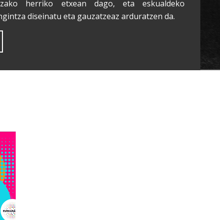
tzako herriko etxean dago, eta eskualdeko
ngintza diseinatu eta gauzatzeaz arduratzen da.