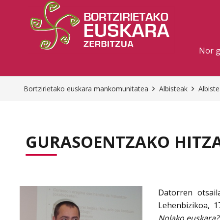
Nor 
Bortzirietako euskara mankomunitatea
Albisteak
Albist
GURASOENTZAKO HITZA
Datorren otsail
Lehenbizikoa, 1
Nolako euskara?