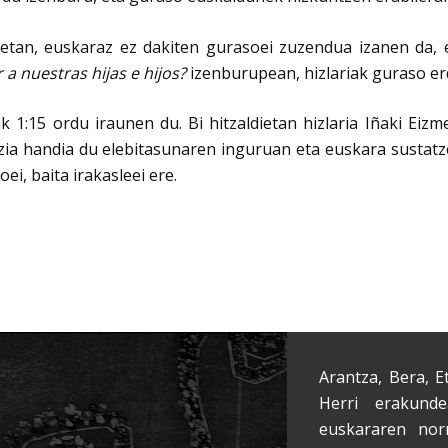
0etan, euskaraz ez dakiten gurasoei zuzendua izanen da,
 nuestras hijas e hijos?
izenburupean, hizlariak guraso er
ak 1:15 ordu iraunen du. Bi hitzaldietan hizlaria Iñaki Eiz
tzia handia du elebitasunaren inguruan eta euskara sustat
oei, baita irakasleei ere.
Arantza, Bera, E
Herri erakunde
euskararen nor