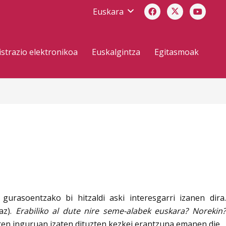
Euskara
strazio elektronikoa
Euskalgintza
Egitasmoak
urasoentzako bi hitzaldi aski interesgarri izanen dira.
az).
Erabiliko al dute nire seme-alabek euskara? Norekin
ren inguruan izaten dituzten kezkei erantzuna emanen die.