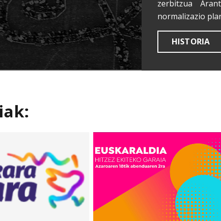
zerbitzua Aran
normalizazio pla
HISTORIA
iak: