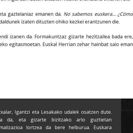
 eta gaztelaniaz emanen da.
No sabemos euskera… ¿Cómo
daldunek izaten dituzten ohiko kezkei erantzunen die.
mendi izanen da. Formakuntzaz gizarte hezitzailea bada ere,
zeko egitasmoetan. Euskal Herrian zehar hainbat saio eman
txalar, Igantzi eta Lesakako udalek osatzen dute.
a da, eta gizarte bizitzako arlo guztietan
malizazioa lortzea da bere helburua. Euskara