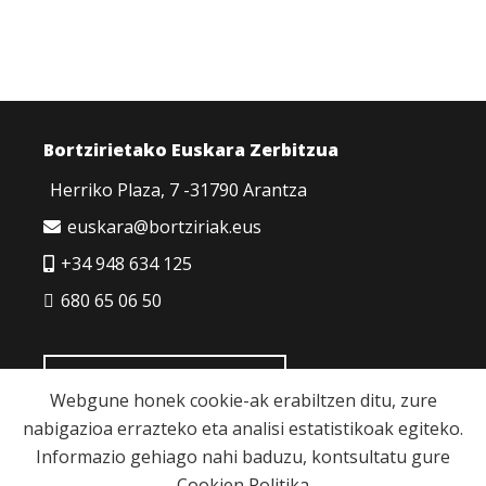
Bortzirietako Euskara Zerbitzua
Herriko Plaza, 7 -31790 Arantza
euskara@bortziriak.eus
+34 948 634 125
680 65 06 50
HARREMANETARAKO
Webgune honek cookie-ak erabiltzen ditu, zure
nabigazioa errazteko eta analisi estatistikoak egiteko.
Informazio gehiago nahi baduzu, kontsultatu gure
Cookien Politika