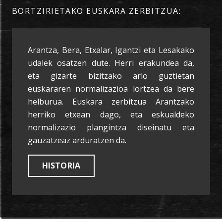
BORTZIRIETAKO EUSKARA ZERBITZUA:
Arantza, Bera, Etxalar, Igantzi eta Lesakako
udalek osatzen dute. Herri erakundea da,
eta gizarte bizitzako arlo guztietan
euskararen normalizazioa lortzea da bere
helburua. Euskara zerbitzua Arantzako
herriko etxean dago, eta eskualdeko
normalizazio plangintza diseinatu eta
gauzatzeaz arduratzen da.
HISTORIA