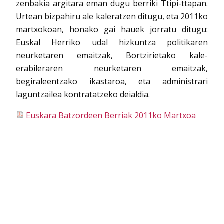
zenbakia argitara eman dugu berriki Ttipi-ttapan.
Urtean bizpahiru ale kaleratzen ditugu, eta 2011ko
martxokoan, honako gai hauek jorratu ditugu:
Euskal Herriko udal hizkuntza politikaren
neurketaren emaitzak, Bortzirietako kale-
erabileraren neurketaren emaitzak,
begiraleentzako ikastaroa, eta administrari
laguntzailea kontratatzeko deialdia.
Euskara Batzordeen Berriak 2011ko Martxoa