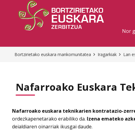
Nor 
Bortzirietako euskara mankomunitatea
Iragarkiak
Lan e
Nafarroako Euskara Tek
Nafarroako euskara teknikarien kontratazio-zerr
ordezkapenetarako erabiliko da.
Izena emateko azk
deialdiaren oinarriak ikusgai daude.