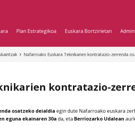
gara
Plan Estrategikoa
Euskara Bortzirietan
Admini
skaintzak
Nafarroako Euskara Teknikarien kontratazio-zerrenda os
nikarien kontratazio-zerre
enda osatzeko deialdia
egin dute Nafarroako euskara zer
en eguna ekainaren 30a
da, eta
Berriozarko Udalean
aurk