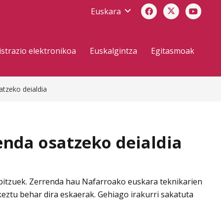
Euskara
strazio elektronikoa
Euskalgintza
Egitasmoak
atzeko deialdia
nda osatzeko deialdia
bitzuek. Zerrenda hau Nafarroako euskara teknikarien
eztu behar dira eskaerak. Gehiago irakurri sakatuta