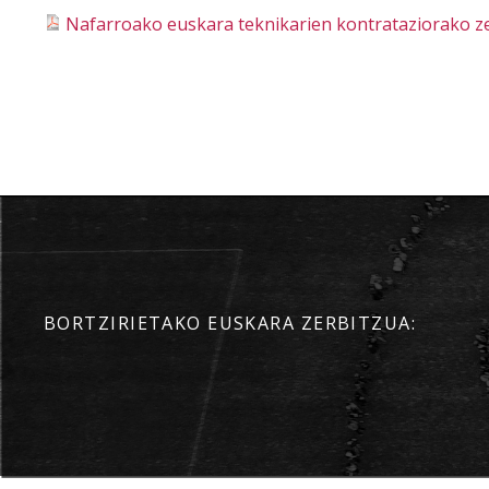
Nafarroako euskara teknikarien kontrataziorako ze
BORTZIRIETAKO EUSKARA ZERBITZUA: