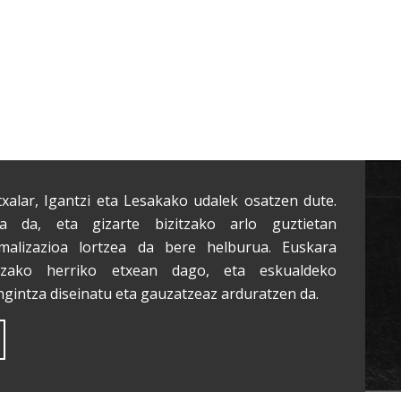
txalar, Igantzi eta Lesakako udalek osatzen dute.
a da, eta gizarte bizitzako arlo guztietan
malizazioa lortzea da bere helburua. Euskara
tzako herriko etxean dago, eta eskualdeko
ngintza diseinatu eta gauzatzeaz arduratzen da.