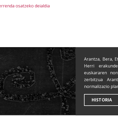
rrenda osatzeko deialdia
Arantza, Bera, E
Herri erakunde
euskararen nor
zerbitzua Aran
normalizazio pla
HISTORIA