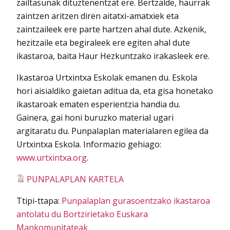
zailtasunak dituztenentzat ere. Bertzalde, haurrak
zaintzen aritzen diren aitatxi-amatxiek eta
zaintzaileek ere parte hartzen ahal dute. Azkenik,
hezitzaile eta begiraleek ere egiten ahal dute
ikastaroa, baita Haur Hezkuntzako irakasleek ere.
Ikastaroa Urtxintxa Eskolak emanen du. Eskola
hori aisialdiko gaietan aditua da, eta gisa honetako
ikastaroak ematen esperientzia handia du.
Gainera, gai honi buruzko material ugari
argitaratu du. Punpalaplan materialaren egilea da
Urtxintxa Eskola. Informazio gehiago:
www.urtxintxa.org
.
PUNPALAPLAN KARTELA
Ttipi-ttapa:
Punpalaplan gurasoentzako ikastaroa
antolatu du Bortzirietako Euskara
Mankomunitateak