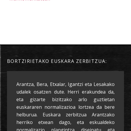
BORTZIRIETAKO EUSKARA ZERBITZUA:
Arantza, Bera, Etxalar, Igantzi eta Lesakako
udalek osatzen dute. Herri erakundea da,
eta gizarte bizitzako arlo guztietan
euskararen normalizazioa lortzea da bere
helburua. Euskara zerbitzua Arantzako
herriko etxean dago, eta eskualdeko
normalizazio plangintza diseinatu eta