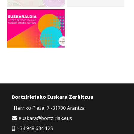
Bortzirietako Euskara Zerbitzua
Herriko Plaza, 7 -31790 Arantza
euskara@bortziriak.eus
+34 948 634 125