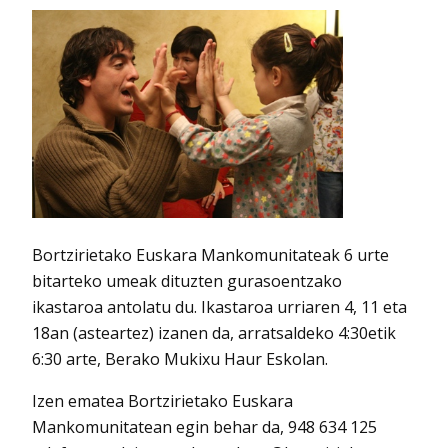
Bortzirietako Euskara Mankomunitateak 6 urte
bitarteko umeak dituzten gurasoentzako
ikastaroa antolatu du. Ikastaroa urriaren 4, 11 eta
18an (asteartez) izanen da, arratsaldeko 4:30etik
6:30 arte, Berako Mukixu Haur Eskolan.
Izen ematea Bortzirietako Euskara
Mankomunitatean egin behar da, 948 634 125