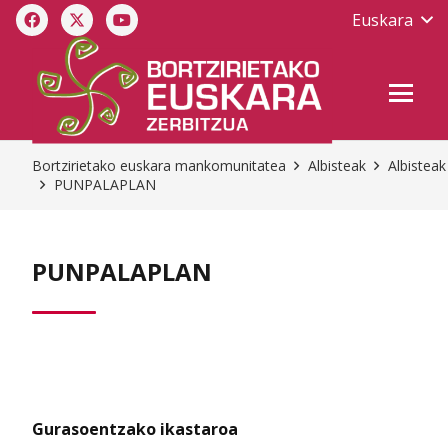
Euskara
Bortzirietako euskara mankomunitatea
Albisteak
Albisteak
PUNPALAPLAN
PUNPALAPLAN
Gurasoentzako ikastaroa