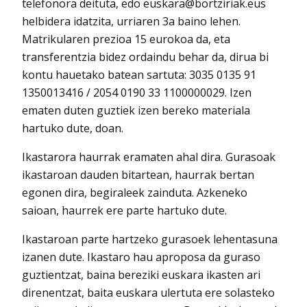
telefonora deituta, edo euskara@bortziriak.eus
helbidera idatzita, urriaren 3a baino lehen.
Matrikularen prezioa 15 eurokoa da, eta
transferentzia bidez ordaindu behar da, dirua bi
kontu hauetako batean sartuta: 3035 0135 91
1350013416 / 2054 0190 33 1100000029. Izen
ematen duten guztiek izen bereko materiala
hartuko dute, doan.
Ikastarora haurrak eramaten ahal dira. Gurasoak
ikastaroan dauden bitartean, haurrak bertan
egonen dira, begiraleek zainduta. Azkeneko
saioan, haurrek ere parte hartuko dute.
Ikastaroan parte hartzeko gurasoek lehentasuna
izanen dute. Ikastaro hau aproposa da guraso
guztientzat, baina bereziki euskara ikasten ari
direnentzat, baita euskara ulertuta ere solasteko