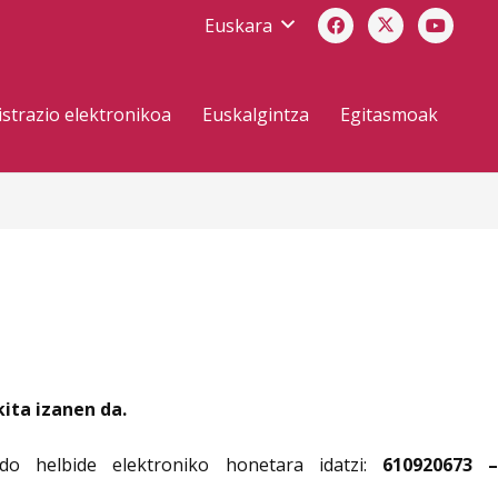
Euskara
strazio elektronikoa
Euskalgintza
Egitasmoak
ita izanen da.
do helbide elektroniko honetara idatzi:
610920673 