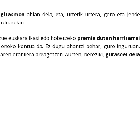
egitasmoa
abian dela, eta, urtetik urtera, gero eta jende
orduarekin.
uzue euskara ikasi edo hobetzeko
premia duten herritarrei
 oneko kontua da. Ez dugu ahantzi behar, gure inguruan
aren erabilera areagotzen. Aurten, bereziki,
gurasoei dei