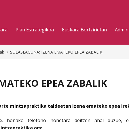
gara
Plan Estrategikoa
Euskara Bortzirietan
Admini
eak
SOLASLAGUNA: IZENA EMATEKO EPEA ZABALIK
MATEKO EPEA ZABALIK
arte mintzapraktika taldeetan izena emateko epea irek
o
, honako telefono honetara deitzen ahal duzue, e
intzapraktika.org
.