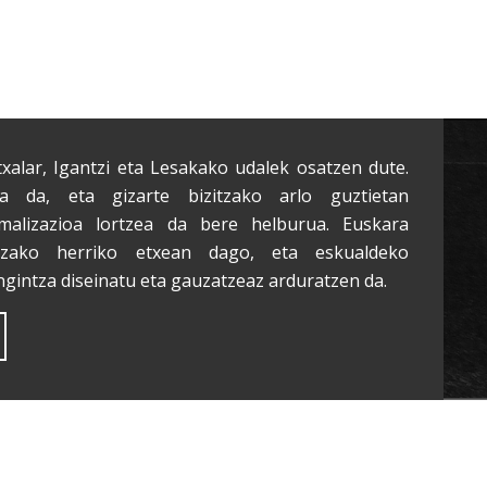
txalar, Igantzi eta Lesakako udalek osatzen dute.
a da, eta gizarte bizitzako arlo guztietan
malizazioa lortzea da bere helburua. Euskara
tzako herriko etxean dago, eta eskualdeko
ngintza diseinatu eta gauzatzeaz arduratzen da.