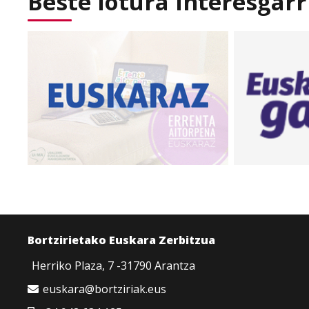
Beste lotura interesgarr
Bortzirietako Euskara Zerbitzua
Herriko Plaza, 7 -31790 Arantza
euskara@bortziriak.eus