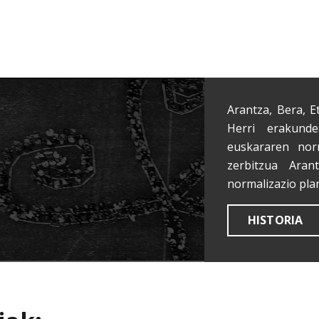
Arantza, Bera, E
Herri erakunde
euskararen nor
zerbitzua Aran
normalizazio pla
HISTORIA