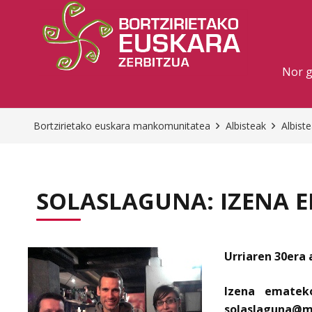
Nor 
Bortzirietako euskara mankomunitatea
Albisteak
Albist
SOLASLAGUNA: IZENA E
Urriaren 30era 
Izena ematek
solaslaguna@m