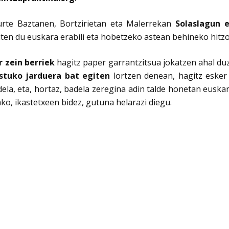
urte Baztanen, Bortzirietan eta Malerrekan
Solaslagun 
ten du euskara erabili eta hobetzeko astean behineko hitz
 zein berriek
hagitz paper garrantzitsua jokatzen ahal d
stuko jarduera bat egiten
lortzen denean, hagitz esker
ela, eta, hortaz, badela zeregina adin talde honetan euskar
ko, ikastetxeen bidez, gutuna helarazi diegu.