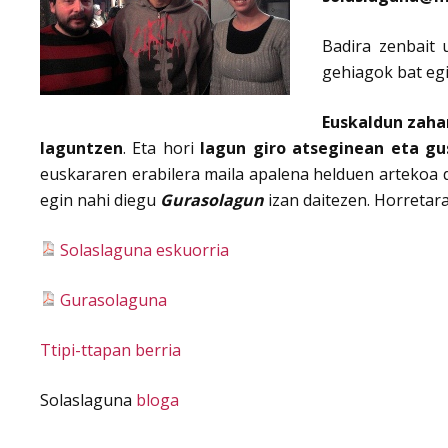
Badira zenbait 
gehiagok bat egi
Euskaldun zahar
laguntzen
. Eta hori
lagun giro atseginean eta gu
euskararen erabilera maila apalena helduen artekoa d
egin nahi diegu
Gurasolagun
izan daitezen. Horretara
Solaslaguna eskuorria
Gurasolaguna
Ttipi-ttapan berria
Solaslaguna
bloga