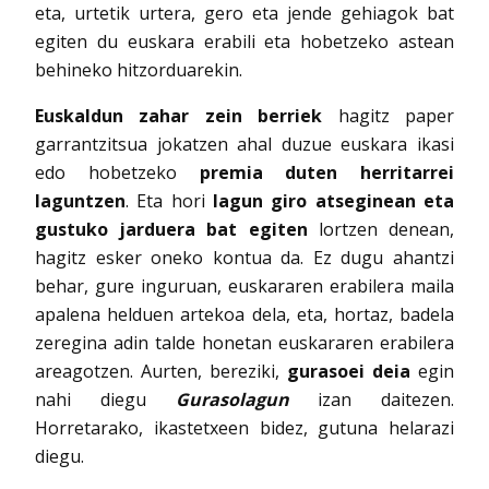
eta, urtetik urtera, gero eta jende gehiagok bat
egiten du euskara erabili eta hobetzeko astean
behineko hitzorduarekin.
Euskaldun zahar zein berriek
hagitz paper
garrantzitsua jokatzen ahal duzue euskara ikasi
edo hobetzeko
premia duten herritarrei
laguntzen
. Eta hori
lagun giro atseginean eta
gustuko jarduera bat egiten
lortzen denean,
hagitz esker oneko kontua da. Ez dugu ahantzi
behar, gure inguruan, euskararen erabilera maila
apalena helduen artekoa dela, eta, hortaz, badela
zeregina adin talde honetan euskararen erabilera
areagotzen. Aurten, bereziki,
gurasoei deia
egin
nahi diegu
Gurasolagun
izan daitezen.
Horretarako, ikastetxeen bidez, gutuna helarazi
diegu.