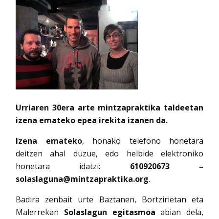
Urriaren 30era arte mintzapraktika taldeetan
izena emateko epea irekita izanen da.
Izena emateko
, honako telefono honetara
deitzen ahal duzue, edo helbide elektroniko
honetara idatzi:
610920673 –
solaslaguna@mintzapraktika.org
.
Badira zenbait urte Baztanen, Bortzirietan eta
Malerrekan
Solaslagun egitasmoa
abian dela,