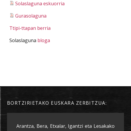
Solaslaguna eskuorria
Gurasolaguna
Ttipi-ttapan berria
Solaslaguna
bloga
BORTZIRIETAKO EUSKARA ZERBITZUA:
Arantza, Bera, Etxalar, Igantzi eta Lesakako