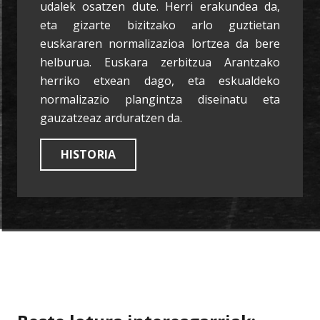
udalek osatzen dute. Herri erakundea da,
eta gizarte bizitzako arlo guztietan
euskararen normalizazioa lortzea da bere
helburua. Euskara zerbitzua Arantzako
herriko etxean dago, eta eskualdeko
normalizazio plangintza diseinatu eta
gauzatzeaz arduratzen da.
HISTORIA