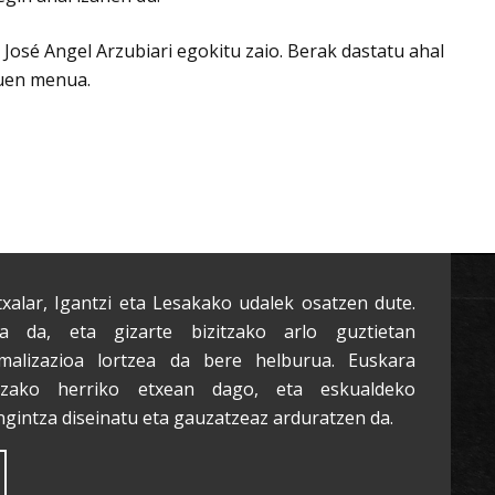
 José Angel Arzubiari egokitu zaio. Berak dastatu ahal
duen menua.
txalar, Igantzi eta Lesakako udalek osatzen dute.
a da, eta gizarte bizitzako arlo guztietan
malizazioa lortzea da bere helburua. Euskara
tzako herriko etxean dago, eta eskualdeko
ngintza diseinatu eta gauzatzeaz arduratzen da.