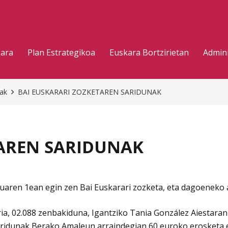
gara
Plan Estrategikoa
Euskara Bortzirietan
Admini
eak
BAI EUSKARARI ZOZKETAREN SARIDUNAK
TAREN SARIDUNAK
aren 1ean egin zen Bai Euskarari zozketa, eta dagoeneko a
ia, 02.088 zenbakiduna, Igantziko Tania González Aiestaran
aridunak Berako Amaleun arraindegian 60 euroko erosketa e