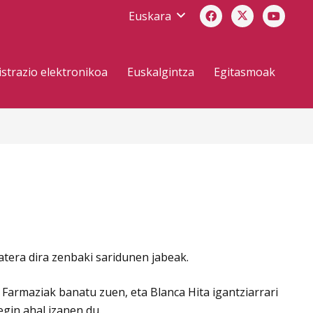
Euskara
strazio elektronikoa
Euskalgintza
Egitasmoak
tera dira zenbaki saridunen jabeak.
 Farmaziak banatu zuen, eta Blanca Hita igantziarrari
gin ahal izanen du.