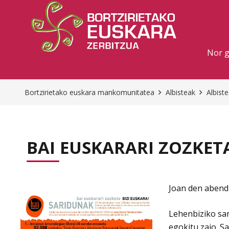
Nor 
Bortzirietako euskara mankomunitatea
Albisteak
Albist
BAI EUSKARARI ZOZKE
Joan den abendu
Lehenbiziko sar
egokitu zaio. S