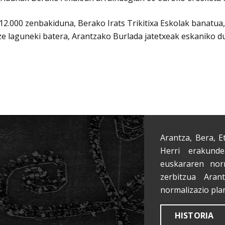
 12.000 zenbakiduna, Berako Irats Trikitixa Eskolak banatua,
ze laguneki batera, Arantzako Burlada jatetxeak eskaniko 
Arantza, Bera, E
Herri erakunde
euskararen nor
zerbitzua Aran
normalizazio pla
HISTORIA