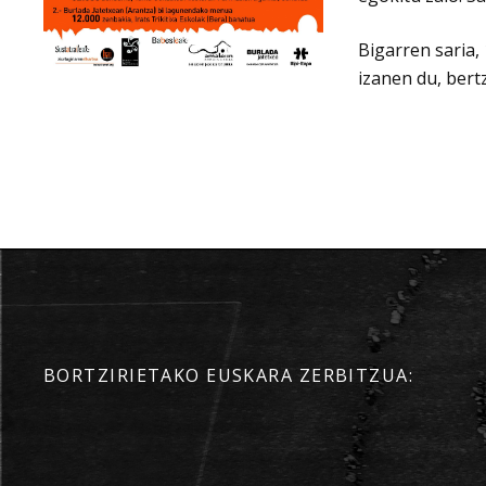
Bigarren saria,
izanen du, bert
BORTZIRIETAKO EUSKARA ZERBITZUA: